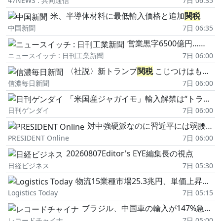
47NEWS : 共同通信
7日 06:35
米、半導体材料に最低輸入価格と追加
関税
中国新聞
7日 06:35
営業黒字6500億円…ホンダの通期見通し、上方修正の理由
ニュースイッチ : 日刊工業新聞
7日 06:00
〈社説〉新トランプ
関税
こじつけはもう止めよ
信濃毎日新聞
7日 06:00
「米国産ジャガイモ」輸入解禁は“トランプ対策"? 恐怖の病害虫で産地壊滅&自給率低下リスク
日刊ゲンダイ
7日 06:00
対中強硬派なのに習近平には弱腰…レアアースの中国依存を断てないトランプの「バイデン回帰」という皮肉
PRESIDENT Online
7日 06:00
20260807Editor's EYE編集長の視点
日経ビジネス
7日 05:30
物流15業種市場25.3兆円、単価上昇で拡大続く
Logistics Today
7日 05:15
ブラジル、中国車の輸入が147%急増し世界最大の買い手に―香港メディア
レコードチャイナ
7日 05:00