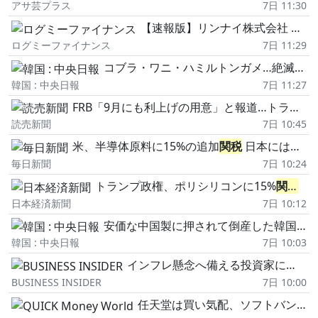
アサ芸プラス
7日 11:30
【速報版】リンナイ株式会社 2027年3月期第1四半期決算説明
ログミーファイナンス
7日 11:29
コブラ・ワニ・ハミルトンガメ…絶滅危惧種を韓国へ密輸、高速バス宅配便で流通
韓国 : 中央日報
7日 11:27
FRB「9月にも利上げの用意」と報道…トランプ氏が「利下げ」求める中、難しい判断迫られる可能性
読売新聞
7日 10:45
米、半導体原料に15%の追加
関税
日本には軽減措置 12月発動
毎日新聞
7日 10:24
トランプ政権、ポリシリコンに15%
関税
「
日本経済新聞
7日 10:12
安価な中国製に押されて倒産した韓国エスカレーター、10年後に意外な復活(2)
韓国 : 中央日報
7日 10:03
インフレ懸念へ備える投資家に向けた、7つの投資戦略
BUSINESS INSIDER
7日 10:00
任天堂は買い気配、ソフトバンクGは売り気配で始まる(朝のニュース拾い読み)