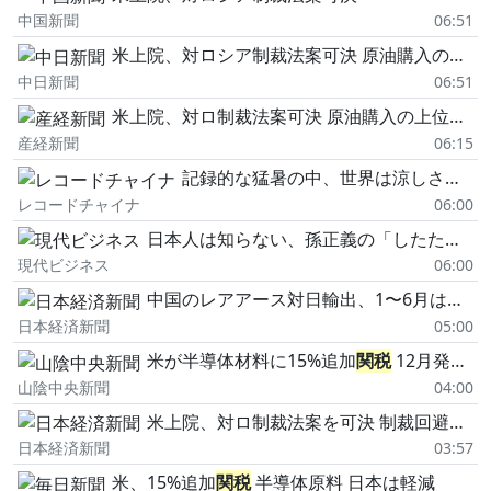
中国新聞
06:51
米上院、対ロシア制裁法案可決 原油購入の上位5カ国に高
中日新聞
06:51
米上院、対ロ制裁法案可決 原油購入の上位国に高
産経新聞
06:15
記録的な猛暑の中、世界は涼しさを保つため中国に頼る―米メディア
レコードチャイナ
06:00
日本人は知らない、孫正義の「したたかな要求」…トランプと交わしたAIインフラ「80兆円の投資」のウラでいま起こっていること
現代ビジネス
06:00
中国のレアアース対日輸出、1〜6月は半減 規制緩めず米国も1割減る
日本経済新聞
05:00
米が半導体材料に15%追加
関税
12月発動、最低輸入価格も導入
山陰中央新聞
04:00
米上院、対ロ制裁法案を可決 制裁回避支援国に最大100%
日本経済新聞
03:57
米、15%追加
関税
半導体原料 日本は軽減