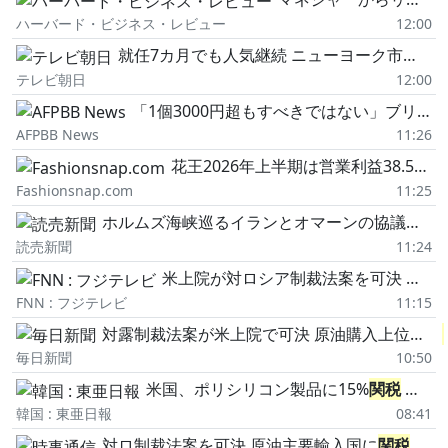
ハーバード・ビジネス・レビュー
12:00
就任7カ月でも人気継続 ニューヨーク市長・マムダニ氏に象徴される「急進左派」はトランプ氏を脅かすのか 専門家「学生が『資本主義はダメだ』と言い出した」
テレビ朝日
12:00
「1個3000円超もすべきではない」ブリトーの価格めぐる議論、米共和党の「内戦」に発展
AFPBB News
11:26
花王2026年上半期は営業利益38.5%増 通期予想を上方修正
Fashionsnap.com
11:25
ホルムズ海峡巡るイランとオマーンの協議が近く合意か、商船航行が正常化すれば米軍は海上封鎖解除へ
読売新聞
11:24
米上院が対ロシア制裁法案を可決 ロシア産原油・天然ガス輸入上位国に最大100%
FNN : フジテレビ
11:15
対露制裁法案が米上院で可決 原油購入上位国に
毎日新聞
10:50
米国、ポリシリコン製品に15%
関税
中国の安値攻勢阻止へ
韓国 : 東亜日報
08:41
対ロ制裁法案を可決 原油主要輸入国に
関税
10