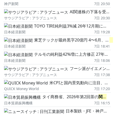
神戸新聞
7日 20:50
AI関連株の下落を受け、日経平均が下落
サウジアラビア : アラブニュース
7日 20:30
TOYO TIRE純利益3%減 26年12月期に上振れ、円安追い風
日本経済新聞
7日 19:28
東芝テックが最終黒字20億円 4〜6月、米
関
日本経済新聞
7日 18:41
テルモの純利益42%増に上方修正 27年3月期、米
日本経済新聞
7日 18:06
フーシ派がイエメンで並行経済を築き上げた
サウジアラビア : アラブニュース
7日 17:38
米CPIと国内景気動向に注目、来週の相場を先読み(スケジュールチェック)
QUICK Money World
7日 17:20
タイ商務省、2026年第2回茶の
関税
割
日本貿易振興機構
7日 16:15
日本製鉄・JFE・神戸製鋼…高炉3社の通期見通し、中東情勢の影響は?