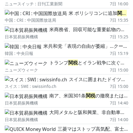
ニュースイッチ : 日刊工業新聞
7日 16:00
米 ポリシリコンに追加
関税
と
中国 : CRI : 中国国際放送局
7日 15:35
米商務省、回収可能な重要鉱物の輸出制限措置を発表、リチウムイオン電池やタングステンの廃棄物が対象
日本貿易振興機構
7日 15:25
米共和党「表現の自由が萎縮」…クーパンの次は韓国「偽ニュース法」に照準(1)
韓国 : 中央日報
7日 15:19
トランプ
関税
とイラン戦争に次ぐ世界の危機「スーパーエルニーニョ」とは?
ニューズウィーク
7日 15:00
スイスに囲まれたドイツの村「ビュージンゲン」
スイス : SWI : swissinfo.ch
7日 15:00
南ア、米国301条
関税
の撤廃または引き下げを目指す
日本貿易振興機構
7日 14:40
大同メタルと阪和興業、非自動車産業向けの製造投資相次ぐ
日本貿易振興機構
7日 14:00
三菱マはストップ高気配、富士フイルム急落(午後のニュース拾い読み)