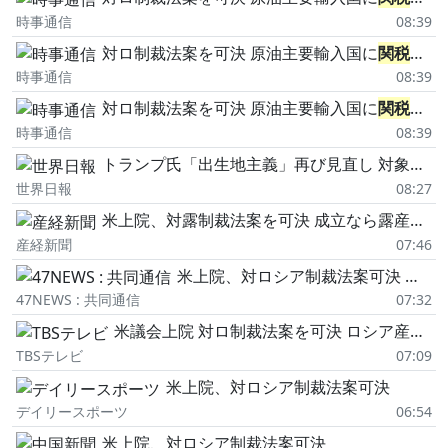
時事通信
08:39
対ロ制裁法案を可決 原油主要輸入国に
関税
10
時事通信
08:39
対ロ制裁法案を可決 原油主要輸入国に
関税
10
時事通信
08:39
トランプ氏「出生地主義」再び見直し 対象絞る米大統領令に署名
世界日報
08:27
米上院、対露制裁法案を可決 成立なら露産エネ輸入国に最大100%
産経新聞
07:46
米上院、対ロシア制裁法案可決 原油購入の上位5カ国に高
47NEWS : 共同通信
07:32
米議会上院 対ロ制裁法案を可決 ロシア産原油の輸入上位国に最大100%の
TBSテレビ
07:09
米上院、対ロシア制裁法案可決
デイリースポーツ
06:54
米上院、対ロシア制裁法案可決