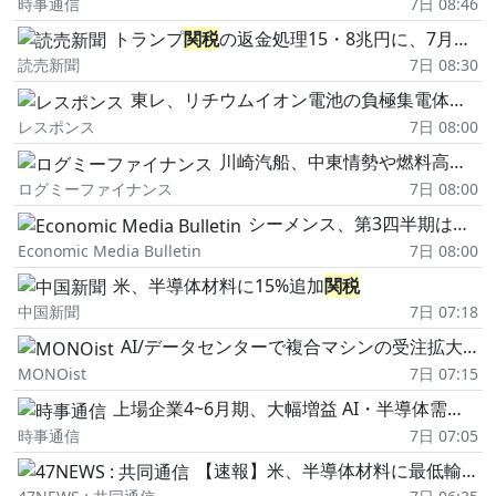
時事通信
7日 08:46
トランプ
関税
の返金処理15・8兆円に、7月末時点…米連邦最高裁が違法と判断の「相互
読売新聞
7日 08:30
東レ、リチウムイオン電池の負極集電体用フィルムを世界初開発…今週のビジネス記事まとめ
レスポンス
7日 08:00
川崎汽船、中東情勢や燃料高騰の影響継続も通期予想経常利益1,350億円へ上方修正
ログミーファイナンス
7日 08:00
シーメンス、第3四半期は過去最高の受注額
Economic Media Bulletin
7日 08:00
米、半導体材料に15%追加
関税
中国新聞
7日 07:18
AI/データセンターで複合マシンの受注拡大、第1四半期過去最高のアマダ
MONOist
7日 07:15
上場企業4~6月期、大幅増益 AI・半導体需要で、円安も追い風
時事通信
7日 07:05
【速報】米、半導体材料に最低輸入価格と追加