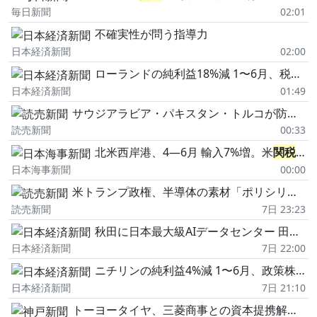
毎日新聞
02:01
不確実性が問う指導力
日本経済新聞
02:00
ローランドの純利益18%減 1〜6月、税負担減の反動で
日本経済新聞
01:49
サウジアラビア・パキスタン・トルコが防衛協定に署名「いずれの国への武力攻撃、全ての国への攻撃とみなす」と規定
読売新聞
00:33
北米西岸港、4―6月 輸入7%増。米
関税
変
日本海事新聞
00:00
米トランプ政権、半導体の素材「ポリシリコン」に15%の追加
読売新聞
7日 23:23
秋田に日本最大級AIデータセンター 田中浩一郎さんらとThink!
日本経済新聞
7日 22:00
ニチリンの純利益4%減 1〜6月、政策株売却益の反動
日本経済新聞
7日 21:10
トーヨータイヤ、三菱商事との資本提携解消 26年6月中間は米の