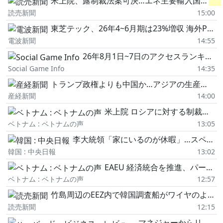
米上院、露制裁法案可決…エネ主要輸入国に
関
読売新聞
15:00
東芝テック、26年4~6月期は23%増収 海外POSが回復、通期売上高を上方修正
電波新聞
14:55
26年8月1日~7日のアクセスランキング…「PS5」ディスク版終了の背景やApp Store振り返り、決算関係が上位に
Social Game Info
14:35
トランプ政権よりも中国か…アジアの生産現場は中国頼み、新興国で強まる存在感
産経新聞
14:00
米上院 ロシアに対する制裁法案を可決
ベトナム : ベトナムの声
13:05
李大統領「家にいるのが休暇」…スペイン首相は山火事でもバカンス「批判」
韓国 : 中央日報
13:02
EAEU 経済統合を推進、パートナーとの協力拡大へ
ベトナム : ベトナムの声
12:57
竹島周辺のEEZ内で韓国調査船がワイヤのようなものを海中に投入、外務省局長が韓国側に抗議
読売新聞
12:15
マネジャーからリーダーへと昇進する際の新たなロードマップ