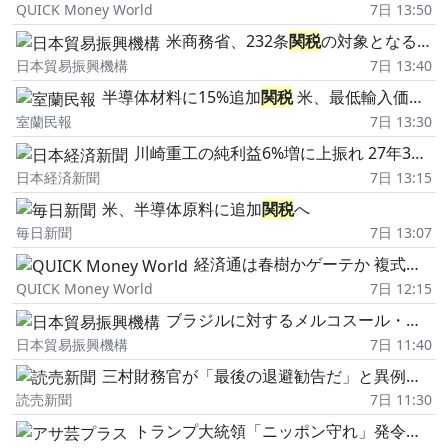
QUICK Money World
7日 13:50
米商務省、232条
関税
の対象となる鉄鋼・アルミ・銅の派生品追加を提案、パブリックコメント募集
日本貿易振興機構
7日 13:40
半導体材料に15%追加
関税
米、最低輸入価格も導入 12月発動、日韓は特例措置
室蘭民報
7日 13:30
川崎重工の純利益6%増に上振れ 27年3月期、特許の和解金で
日本経済新聞
7日 13:15
米、半導体原料に追加
関税
へ
毎日新聞
7日 13:07
経済通は春樹かゲーテか 複式簿記が築いた繁栄(木村貴の経済の法則!)
QUICK Money World
7日 12:15
ブラジルに対するメルコスール・シンガポールFTAが発効
日本貿易振興機構
7日 11:40
三村財務官が「最後の退避勧告だ」と異例の予告、4月30日の為替介入額は過去最大…4~6月の介入詳細
読売新聞
7日 11:30
トランプ大統領「ニッポン守れ」発令は「アメリカの景気悪化を防いで中間選挙に勝つため」でも1カ月後には…