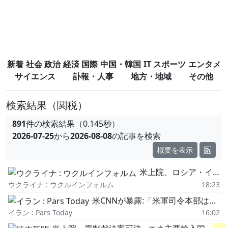
新着
社会
政治
経済
国際
中国・韓国
IT
スポーツ
エンタメ
サイエンス
訃報・人事
地方・地域
その他
検索結果
（関税）
891
件の検索結果（0.145秒）
2026-07-25
から
2026-08-08
の記事を検索
概要を表示
米上院、ロシア・イランに対する制裁強化に向けた故グラム議員の法案を可決 日本参画エネルギー事業も対象
ウクライナ : ウクルインフォルム
18:23
米CNNが暴露:「米軍司令本部は戦争からの撤退方法を模索」
イラン : Pars Today
16:02