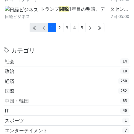
トランプ
関税
1年目の明暗、データセンター需要で建機は輸出拡大 自動車は失速
日経ビジネス
7日 05:00
1
2
3
4
5
カテゴリ
社会
14
政治
10
経済
250
国際
252
中国・韓国
85
IT
40
スポーツ
1
エンターテイメント
7