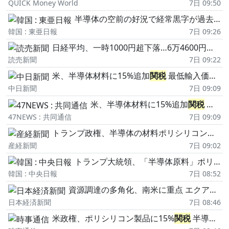
QUICK Money World
7日 09:50
半導体の空前の好況で経常黒字が過去最大 1年で4倍に
韓国 : 東亜日報
7日 09:26
日経平均、一時1000円超下落…6万4600円台で推移
読売新聞
7日 09:22
米、半導体材料に15%追加
関税
最低輸入価格も導入、12月発動
中日新聞
7日 09:09
米、半導体材料に15%追加
関税
最低輸入価格も導入、12月発動
47NEWS : 共同通信
7日 09:09
トランプ政権、半導体の材料ポリシリコンに追加
産経新聞
7日 09:02
トランプ大統領、「半導体原料」ポリシリコン派生製品に15%の
韓国 : 中央日報
7日 08:52
資源調達の多角化、南米に重点 エクアドルともEPA協議へ
日本経済新聞
7日 08:46
米政権、ポリシリコン製品に15%
関税
半導体原材料、国内生産促す