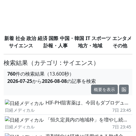
新着
社会
政治
経済
国際
中国・韓国
IT
スポーツ
エンタメ
サイエンス
訃報・人事
地方・地域
その他
検索結果
（カテゴリ : サイエンス）
760
件の検索結果（13.600秒）
2026-07-25
から
2026-08-08
の記事を検索
概要を表示
HIF-PH阻害薬は、今回もダプロデュスタットが首位を独走
日経メディカル
7日 23:45
「恒久定員内の地域枠」を増やし続けてよいのか
日経メディカル
7日 23:45