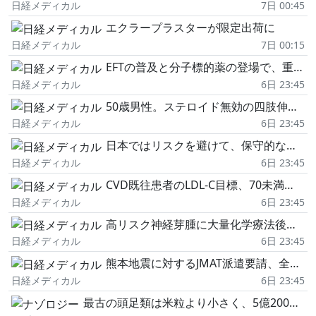
日経メディカル
7日 00:45
エクラープラスターが限定出荷に
日経メディカル
7日 00:15
EFTの普及と分子標的薬の登場で、重症筋無力症の疾患コントロールが大幅改善
日経メディカル
6日 23:45
50歳男性。ステロイド無効の四肢伸側、腰部の鱗屑を伴う紅斑局面
日経メディカル
6日 23:45
日本ではリスクを避けて、保守的な対応になる傾向が
日経メディカル
6日 23:45
CVD既往患者のLDL-C目標、70未満より55未満 他
日経メディカル
6日 23:45
高リスク神経芽腫に大量化学療法後の新たな治療選択肢
日経メディカル
6日 23:45
熊本地震に対するJMAT派遣要請、全国の医師会に拡大
日経メディカル
6日 23:45
最古の頭足類は米粒より小さく、5億2000万年前に生きていた