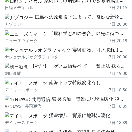
薬剤師向け研修に活用できる助成金制度、解説します!
日経メディカル
7日 21:15
広島への原爆投下によって、奇妙な新物質が生み出されていた
ナゾロジー
7日 20:30
「脳科学とAIの融合」の先に待つ未来…日本企業の「強み」を生かすうえでも重要に
ニューズウィーク
7日 20:19
実験動物、引き取れますか? 里親になった人々の声
ナショナルジオグラフィック
7日 20:00
【社説】「ゲノム編集ベビー」禁止法 残る課題、国は真摯に検討を
朝日新聞
7日 19:00
南海トラフ特段変化なし
デイリースポーツ
7日 18:50
猛暑増加、背景に地球温暖化 脱炭素企業団体、都内でイベント
47NEWS : 共同通信
7日 18:39
猛暑増加、背景に地球温暖化
デイリースポーツ
7日 18:39
核ごみ処分、玄海町長退任会見