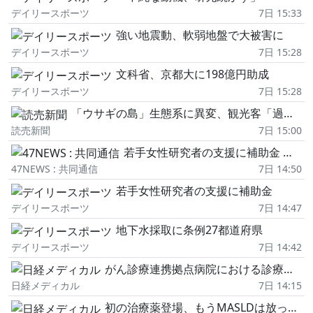
デイリースポーツ
7日 15:33
強い地震動、軟弱地盤で大被害に
デイリースポーツ
7日 15:28
文科省、京都大に198億円助成
デイリースポーツ
7日 15:28
「ウサギの島」生態系に異変、観光客「過剰な餌やり」で増えた思わぬ「敵」…ウサギ襲い口でくわえる姿も
読売新聞
7日 15:00
若手女性研究者の支援に補助金 文科省、来年度から大学へ
47NEWS : 共同通信
7日 14:50
若手女性研究者の支援に補助金
デイリースポーツ
7日 14:47
地下水採取に条例27都道府県
デイリースポーツ
7日 14:42
がん診療連携拠点病院における診療実績の公表が2027年度からスタート
日経メディカル
7日 14:15
初の治療薬登場、もうMASLDは放っとけない