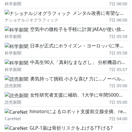
科学新聞
7日 06:00
メンタル改善に有望な食事法 注目の新機軸「代謝精神医学」とは
ナショナルジオグラフィック
7日 06:00
空気中の微粒子を手軽に計測 JAEAが使い捨てデバイス開発
科学新聞
7日 05:59
日本が正式にホライズン・ヨーロッパに準加盟
科学新聞
7日 05:58
中高生90人「真剣なまなざし」 分析機器の操作体験 JAIMAサマーサイエンスクール開催
科学新聞
7日 05:57
勇気持って挑戦 小さな喜び 力に…ノーベル賞受賞者を囲むフォーラム~次世代へのメッセージ 「未知なるものを追い求め」 @東京大学安田講堂
読売新聞
7日 05:00
女性研究者支援に補助、1大学に年間5000万円…出産・子育と両立できる環境整備し研究力底上げ
読売新聞
7日 05:00
hinotoriによるロボット支援前立腺全摘、real-worldデータでda Vinciと比較
CareNet
7日 04:00
GLP-1薬は骨折リスクを上げる?下げる?