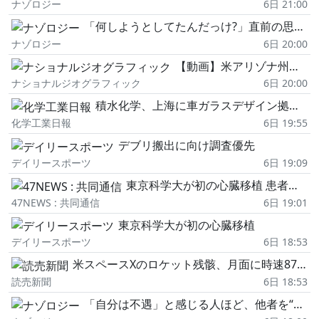
ナゾロジー
6日 21:00
「何しようとしてたんだっけ?」直前の思考をド忘れする恐怖の脳現象
ナゾロジー
6日 20:00
【動画】米アリゾナ州でジャガーを撮影、ネコ科の王者復活なるか
ナショナルジオグラフィック
6日 20:00
積水化学、上海に車ガラスデザイン拠点を新設
化学工業日報
6日 19:55
デブリ搬出に向け調査優先
デイリースポーツ
6日 19:09
東京科学大が初の心臓移植 患者の待機期間短縮目指す
47NEWS : 共同通信
6日 19:01
東京科学大が初の心臓移植
デイリースポーツ
6日 18:53
米スペースXのロケット残骸、月面に時速8700キロで激突し巨大クレーター形成か…専門家「宇宙ごみ処分に無頓着」
読売新聞
6日 18:53
「自分は不遇」と感じる人ほど、他者を“利用価値"で判断する