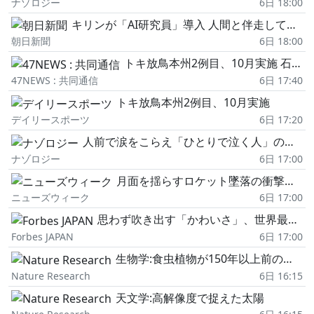
ナゾロジー
6日 18:00
キリンが「AI研究員」導入 人間と伴走して「発想の創造性高める」
朝日新聞
6日 18:00
トキ放鳥本州2例目、10月実施 石川・中能登、繁殖目指す
47NEWS : 共同通信
6日 17:40
トキ放鳥本州2例目、10月実施
デイリースポーツ
6日 17:20
人前で涙をこらえ「ひとりで泣く人」の性格特性が明らかに
ナゾロジー
6日 17:00
月面を揺らすロケット墜落の衝撃…スペースXは「月震」を発生させた?
ニューズウィーク
6日 17:00
思わず吹き出す「かわいさ」、世界最高のペット写真賞2026入選作品
Forbes JAPAN
6日 17:00
生物学:食虫植物が150年以上前のダーウィンの予測を支持
Nature Research
6日 16:15
天文学:高解像度で捉えた太陽