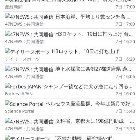
産経新聞
7日 17:00
日本沿岸、平均より数センチ高 温暖化による海面上昇
47NEWS : 共同通信
7日 17:00
H3ロケット、10日に打ち上げ 台風で延期、「みちびき」搭載
47NEWS : 共同通信
7日 16:20
H3ロケット、10日に打ち上げ
デイリースポーツ
7日 16:20
地下水採取に条例27都道府県 過度なくみ上げ、枯渇を懸念
47NEWS : 共同通信
7日 16:06
シャンプー後などに犬が急に走り回る「ズーミーズ」とは何か
Forbes JAPAN
7日 16:00
ペルセウス座流星群、今年は新月で好条件 水星も話題に
Science Portal
7日 15:43
文科省、京都大に198億円助成 「国際卓越研究大学」計画を認可
47NEWS : 共同通信
7日 15:38
「不純な動機、研究続かず」