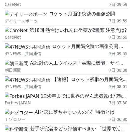
CareNet
7日 09:59
ロケット月面衝突跡の画像公開
デイリースポーツ
7日 09:59
第18回 熱性けいれんに坐薬が2種類 注意点は?
CareNet
7日 09:59
ロケット月面衝突跡の画像公開 スペースX打ち上げ残骸
47NEWS : 共同通信
7日 09:55
AI設計の人工ウイルス「実際に機能」サイエンス誌掲載 テロ懸念も
朝日新聞
7日 08:38
【速報】ロケット残骸の月面衝突地点、画像公開
47NEWS : 共同通信
7日 08:01
2050年までに世界のがん患者数は70%増加、科学の進歩とは裏腹に WHOが警告
Forbes JAPAN
7日 07:30
AIと恋に落ちやすい人の心理特徴とは
ナゾロジー
7日 06:30
若手研究者をどう評価すべきか 「世界で活躍できる人材育成」文科省が白書