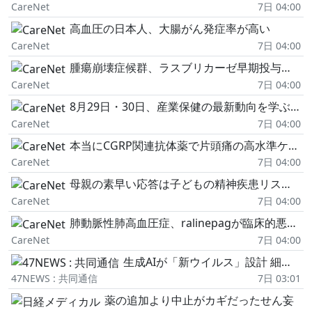
CareNet
7日 04:00
高血圧の日本人、大腸がん発症率が高い
CareNet
7日 04:00
腫瘍崩壊症候群、ラスブリカーゼ早期投与が有用/BMJ
CareNet
7日 04:00
8月29日・30日、産業保健の最新動向を学ぶ!日本産業保健法学会【ご案内】
CareNet
7日 04:00
本当にCGRP関連抗体薬で片頭痛の高水準ケアは可能となったのか?
CareNet
7日 04:00
母親の素早い応答は子どもの精神疾患リスク低下と関連か
CareNet
7日 04:00
肺動脈性肺高血圧症、ralinepagが臨床的悪化リスクを半減/Lancet
CareNet
7日 04:00
生成AIが「新ウイルス」設計 細菌内で増殖確認、米大学が研究
47NEWS : 共同通信
7日 03:01
薬の追加より中止がカギだったせん妄