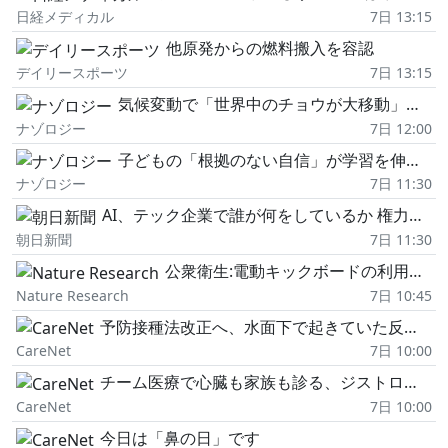
日経メディカル
7日 13:15
他原発からの燃料搬入を容認
デイリースポーツ
7日 13:15
気候変動で「世界中のチョウが大移動」を始めていると判明
ナゾロジー
7日 12:00
子どもの「根拠のない自信」が学習を伸ばす説、実は"統計の錯覚"だった
ナゾロジー
7日 11:30
AI、テック企業で誰が何をしているか 権力監視するメディアの責任
朝日新聞
7日 11:30
公衆衛生:電動キックボードの利用者はオートバイや自転車の利用者よりも脳や内臓の損傷リスクが高い
Nature Research
7日 10:45
予防接種法改正へ、水面下で起きていた反対論説
CareNet
7日 10:00
チーム医療で心臓も家族も診る、ジストロフィン異常症の最前線(前編)
CareNet
7日 10:00
今日は「鼻の日」です