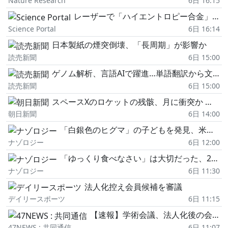
Nature Research
6日 16:15
レーザーで「ハイエントロピー合金」作製、組成操作も可能 大阪公立大
Science Portal
6日 16:14
日本製紙の煙突倒壊、「長周期」が影響か
読売新聞
6日 15:00
ゲノム解析、言語AIで躍進…単語翻訳から文法・文章の理解へ
読売新聞
6日 15:00
スペースXのロケットの残骸、月に衝突か ナトリウム噴出など観測
朝日新聞
6日 14:00
「白銀色のヒグマ」の子どもを発見、米カトマイ国立公園
ナゾロジー
6日 12:00
「ゆっくり食べなさい」は大切だった、20代の早食いは将来の肥満と関連
ナゾロジー
6日 11:30
法人化控え会員候補を審議
デイリースポーツ
6日 11:15
【速報】学術会議、法人化後の会員候補者を承認
47NEWS : 共同通信
6日 11:07