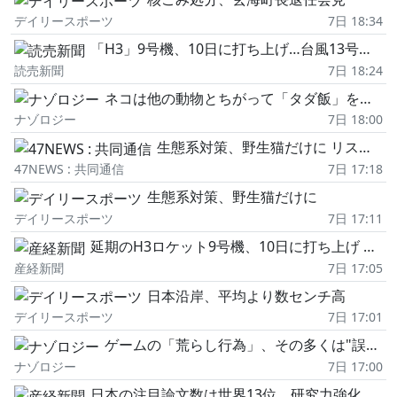
デイリースポーツ
7日 18:34
「H3」9号機、10日に打ち上げ…台風13号で7日から延期
読売新聞
7日 18:24
ネコは他の動物とちがって「タダ飯」を好む
ナゾロジー
7日 18:00
生態系対策、野生猫だけに リスト改定案、異例の撤回
47NEWS : 共同通信
7日 17:18
生態系対策、野生猫だけに
デイリースポーツ
7日 17:11
延期のH3ロケット9号機、10日に打ち上げ 準天頂衛星「みちびき7号機」を搭載
産経新聞
7日 17:05
日本沿岸、平均より数センチ高
デイリースポーツ
7日 17:01
ゲームの「荒らし行為」、その多くは"誤解"と"自警行為"の連鎖である可能性
ナゾロジー
7日 17:00
日本の注目論文数は世界13位、研究力強化が急務 科学技術に関心高いと偽・誤情報に耐性