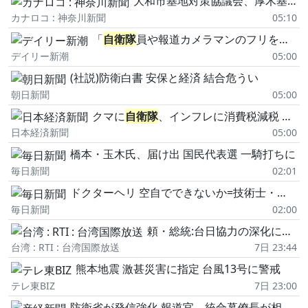
大和市基地対策協議会、厚木基地巡り要望書 市民負担の解消求める
カナロコ : 神奈川新聞
05:10
「
自衛隊
員や報道カメラマンのフリをして泥棒を…」 500万円分の預金通帳を盗まれた高齢女性が明かす被害 「外出が怖くなり、避難所にも行けない」
デイリー新潮
05:00
(社説)防衛白書 安保と経済 結合危うい
朝日新聞
05:00
クマに
自衛隊
、インフレに消費税減税 「民意」の落とし穴
日本経済新聞
05:00
橋本・玉木氏、届け出 国民代表選 一騎打ちに
毎日新聞
02:01
ドクターヘリ 空自でできないか=技術士・山下敞・81
毎日新聞
02:00
頼・総統:台日協力の深化に期待、「日本戦略研究フォーラム」代表団らの表敬訪問をうけ
台湾 : RTI : 台湾国際放送
7日 23:44
熊本地震 激甚災害に指定 台風13号に警戒
テレ東BIZ
7日 23:00
防衛省が発信強化 報道官、統合幕僚長が相次ぎSNS開設 背景に中国が展開する認知戦