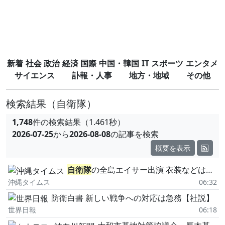
新着
社会
政治
経済
国際
中国・韓国
IT
スポーツ
エンタメ
サイエンス
訃報・人事
地方・地域
その他
検索結果
（自衛隊）
1,748
件の検索結果（1.461秒）
2026-07-25
から
2026-08-08
の記事を検索
概要を表示
自衛隊
の全島エイサー出演 衣装などは「公費」で購入 まつり出演は「公務外」の位置付け
沖縄タイムス
06:32
防衛白書 新しい戦争への対応は急務【社説】
世界日報
06:18