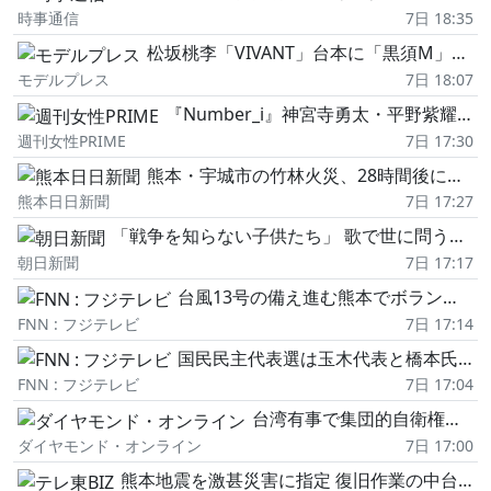
時事通信
7日 18:35
松坂桃李「VIVANT」台本に「黒須M」の文字「黒須とは別人?」「乃木とFみたいな感じかな?」と考察白熱
モデルプレス
7日 18:07
『Number_i』神宮寺勇太・平野紫耀・岸優太が“海外進出"の夢実現も、チケット価格が大幅変更!世界規模の高騰に不満噴出
週刊女性PRIME
7日 17:30
熊本・宇城市の竹林火災、28時間後に鎮火 地震で断水、消火活動に影響
熊本日日新聞
7日 17:27
「戦争を知らない子供たち」 歌で世に問う平和 フォークグループ
朝日新聞
7日 17:17
台風13号の備え進む熊本でボランティアが本格始動 被災地に出没するニセ自衛官 火事場泥棒や悪質商法などに注意
FNN : フジテレビ
7日 17:14
国民民主代表選は玉木代表と橋本氏の2人が立候補 自衛官から政治家に転身した30歳 9月6日に投開票
FNN : フジテレビ
7日 17:04
台湾有事で集団的自衛権を行使したら…日本が支払う大きすぎる「代償」とは?
ダイヤモンド・オンライン
7日 17:00
熊本地震を激甚災害に指定 復旧作業の中台風の強風域に「補強しないと屋根が心配」