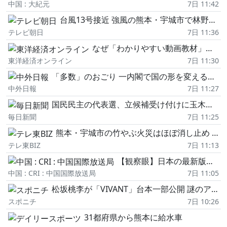
中国 : 大紀元
7日 11:42
台風13号接近 強風の熊本・宇城市で林野火災 断水で消火栓使えず燃え広がる恐れも
テレビ朝日
7日 11:36
なぜ「わかりやすい動画教材」を見ても成績が伸びないのか…元海上
東洋経済オンライン
7日 11:30
「多数」のおごり 一内閣で国の形を変えるのか(8月5日付)
中外日報
7日 11:27
国民民主の代表選、立候補受け付けに玉木氏と橋本氏 22日告示
毎日新聞
7日 11:25
熊本・宇城市の竹やぶ火災はほぼ消し止め 人的被害の確認なし 台風接近・猛暑の中片付け進める
テレ東BIZ
7日 11:13
【観察眼】日本の最新版防衛白書 その記述の裏にひそむ「本質」とは
中国 : CRI : 中国国際放送局
7日 11:05
松坂桃李が「VIVANT」台本一部公開 謎のアルファベットに注目の声「乃木とFみたいな感じ!?」
スポニチ
7日 10:26
31都府県から熊本に給水車