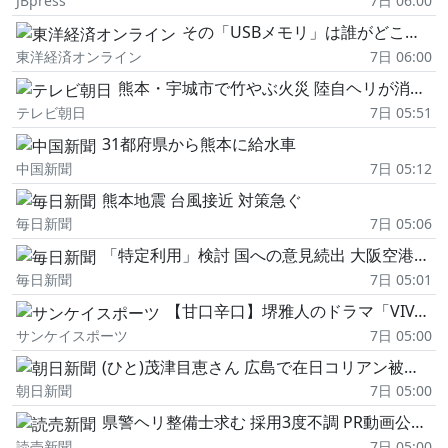
JBpress
7日 06:00
その「USBメモリ」は誰がどこで入手した?陸上
東洋経済オンライン
7日 06:00
熊本・宇城市で竹やぶ火災 陸自ヘリが消火活動へ
テレビ朝日
7日 05:51
31都府県から熊本に給水車
中国新聞
7日 05:12
熊本地震 台風接近 対策急ぐ
毎日新聞
7日 05:06
「特定利用」検討 国への意見続出 大阪空港周辺市長ら /兵庫
毎日新聞
7日 05:01
【甘口辛口】堺雅人のドラマ「VIVANT」が大人気 記者が目指すは〝スーパー〟サラリーマン?
サンケイスポーツ
7日 05:00
(ひと)茂津目恵さん 広島で在日コリアン被爆者の記憶を語り継ぐ
朝日新聞
7日 05:00
県警ヘリ整備士求む 採用3度不調 PR動画公開、独自養成も
読売新聞
7日 05:00