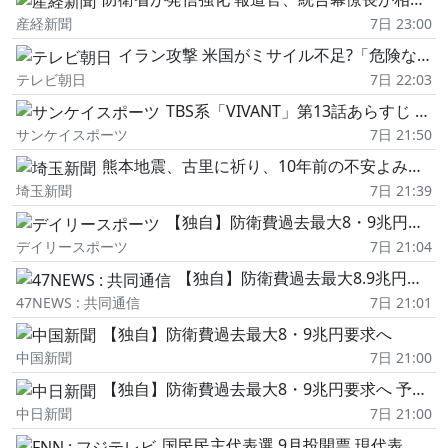
産経新聞
7日 23:00
イラン攻撃 米国がミサイル不足?「危険な水準」
テレビ朝日
7日 22:03
TBS系「VIVANT」第13話あらすじ 序盤戦クライマックス 乃木(堺雅人)の前に現れた長野専務(小日向文世)の正体は…
サンケイスポーツ
7日 21:50
熊本地震、古里に祈り、10年前の不安よみがえる 「どうか命をつなぎ留めて」 久喜市危機管理監・宮本さん
埼玉新聞
7日 21:39
【独自】防衛費過去最大8・9兆円要求へ
デイリースポーツ
7日 21:04
【独自】防衛費過去最大8.9兆円要求へ 予算案で膨張、無人機・AI導入
47NEWS : 共同通信
7日 21:01
【独自】防衛費過去最大8・9兆円要求へ
中国新聞
7日 21:00
【独自】防衛費過去最大8・9兆円要求へ 予算案で膨張、無人機・AI導入
中日新聞
7日 21:00
国民民主代表選 9月投開票 現代表・玉木雄一郎氏と若手の橋本幹彦氏が一騎打ち