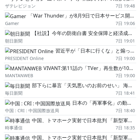
ザテレビジョン
7日 19:48
「War Thunder」が8月9日で日本サービス開始から10周年!特別なデカールや3D装飾などが入手できるアニバーサリーキャンペーンが開催
Gamer
7日 19:06
【社説】今年の防衛白書 安全保障と経済成長を結びつける危うさ
朝日新聞
7日 19:01
習近平が「日本に行くな」と煽っても、寿司は奪えない…「スシロー14時間待ち」が映し出す中国人客の本音
PRESIDENT Online
7日 19:00
VIVANT:第11話の「TVer」再生数が1000万回の大台突破! 次回はリアタイ推奨の“序盤戦の大クライマックス回"
MANTANWEB
7日 19:00
部下らに暴言「天気悪いのお前のせい」 海自1等海尉を減給処分
毎日新聞
7日 18:41
日本の「再軍事化」の動き 地域の平和と安定への真の脅威=中国国防部
中国 : CRI : 中国国際放送局
7日 18:40
中国、トマホーク実射で日本批判 「新型軍国主義、団結して阻止を」
時事通信
7日 18:35
中国、トマホーク実射で日本批判 「新型軍国主義、団結して阻止を」