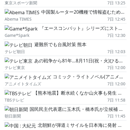
東京スポーツ新聞
7日 13:25
中国製ルーター20機種で情報盗むためのバックドア見つかる 米セキュリティー会社発表
Abema TIMES
7日 12:45
『エースコンバット』シリーズにストーリーがあることを多くの人は知らなかった!?『エースコンバット8』先行体験会レポ。衝撃的な内容も語られたトークショーの内容もお届け【イベントレポ】
Game*Spark
7日 12:30
避難所でも台風対策 熊本
テレビ朝日
7日 12:03
あの戦争から81年…8月11日(祝・火)ひる12時55分から「池上彰の戦争を考えるSP2026」を放送
テレビ東京
7日 12:00
コミック・ライトノベル(アニメイト特典付き)カレンダーまとめ一覧[8/7更新]
アニメイトタイムズ
7日 12:00
【熊本地震】断水続くなか山火事も発生 生活再建にボランティア本格始動 台風への備えも進む 30年愛されたかき氷店は解体【news23】
TBSテレビ
7日 11:58
国民民主代表選に玉木氏・橋本氏が立候補 政権との向き合い方が焦点
朝日新聞
7日 11:45
北朝鮮が弾道ミサイルを日本海に発射 金与正談話の翌日