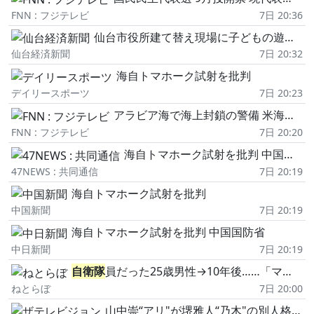
FNN : フジテレビ
7日 20:36
仙台市役所建て替え現場に子どもの遊び・学びの場 夏休みに平日開放日
仙台経済新聞
7日 20:32
海自トマホーク試射を批判
デイリースポーツ
7日 20:23
アラビア海で海上封鎖の警備 米海軍佐世保基地所属の「ニューオーリンズ」帰港
FNN : フジテレビ
7日 20:20
海自トマホーク試射を批判 中国国防省
47NEWS : 共同通信
7日 20:19
海自トマホーク試射を批判
中国新聞
7日 20:19
海自トマホーク試射を批判 中国国防省
中日新聞
7日 20:19
自衛隊
員だった25歳男性→10年後……「マジで何があったの?」 衝撃の“現在の姿"が180万再生「別人…?」「好きに生きんしゃい」
ねとらぼ
7日 20:00
山中崇“アリ"が堺雅人“乃木"の別人格に気付いていたことが判明 視聴者「優秀すぎる」「すごい洞察力」と反応<VIVANT>