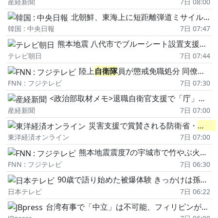
産経新聞
7日 08:00
北朝鮮、東海上に短距離弾道ミサイル発射…韓米連合演習を控え武力示威
韓国 : 中央日報
7日 07:47
熊本地震 八代市でブルーシート設置支援始まる 台風13号影響懸念
テレビ朝日
7日 07:44
陸上
自衛隊
員が懲戒免職処分 同僚の金、現金2万円 を盗む「借金の返済が滞っていた」広島
FNN : フジテレビ
7日 07:30
<政治部取材メモ>退職自衛官支援で「庁」設置検討 軍人への敬意、日米に「驚きの格差」
産経新聞
7日 07:00
災害支援で賞賛される防衛省・
自衛
東洋経済オンライン
7日 07:00
熊本地震震度7の宇城市で竹やぶ火災 断水や強風で消火難航も約12時間40分後にほぼ鎮圧 ケガ人情報なし
FNN : フジテレビ
7日 06:30
90歳で語り始めた被爆体験 きっかけは孫の思い「家族伝承者」になるためイギリスから広島へ【藤井キャスター取材】
日本テレビ
7日 06:22
台湾有事で「中立」は不可能、フィリピンが中国に突きつけた覚悟史上最も広範な「バリカタン26」が映し出す、第一列島線防衛の実戦態勢