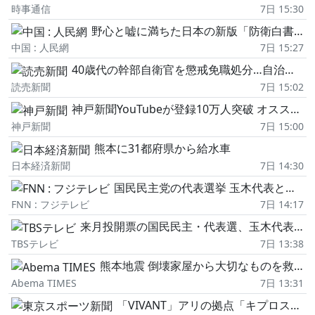
時事通信
7日 15:30
野心と嘘に満ちた日本の新版「防衛白書」
中国 : 人民網
7日 15:27
40歳代の幹部自衛官を懲戒免職処分…自治会費32万円横領、放置自転車を持ち去る
読売新聞
7日 15:02
神戸新聞YouTubeが登録10万人突破 オススメ動画(4) 神戸体操、笑いヨガ、陸上
神戸新聞
7日 15:00
熊本に31都府県から給水車
日本経済新聞
7日 14:30
国民民主党の代表選挙 玉木代表と橋本幹彦衆院議員の2人の対決に 9月6日投開票へ
FNN : フジテレビ
7日 14:17
来月投開票の国民民主・代表選、玉木代表と当選2回・橋本衆院議員が立候補
TBSテレビ
7日 13:38
熊本地震 倒壊家屋から大切なものを救出 被災者の心を支える活動 災害NGOに密着
Abema TIMES
7日 13:31
「VIVANT」アリの拠点「キプロス」は合成国家?SNSでも違和感を指摘する声