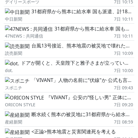
デイリースポーツ
7日 10:15
31都府県から熊本に給水車 国も派遣、計180台活動
中日新聞
7日 10:11
31都府県から熊本に給水車 国も派遣、計180台活動
47NEWS : 共同通信
7日 10:11
台風13号接近、熊本地震の被災地で壊れた家の屋根をブルーシートで覆う作業…住民「風の強さや余震が心配」
読売新聞
7日 10:09
ドアが開くと、天皇陛下と雅子さまが立っていた… 能登半島地震の被災地の美容室で、おふたりの声が重なった瞬間〈皇族方の歩み〉
dot.
7日 10:00
「VIVANT」人物の名前に“伏線"か 公式も言及「なるほど」「確かに多い」「こんな説があるとは」
スポニチ
7日 09:43
『VIVANT』公安の“怪しい男" 正体にネット驚き「絶対に端役で終わらない」
ORICON STYLE
7日 09:20
断水続く熊本の被災地に31都府県から給水車 国も派遣、190台活動 断水なお3万戸超
産経新聞
7日 08:59
<正論>熊本地震と災害関連死を考える