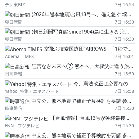
テレ東BIZ
7日 16:54
(2026年熊本地震)台風13号へ、備え急ぐ 壊れた屋根にブルーシート
朝日新聞
7日 16:30
(朝日新聞写真館 since1904)島に生きる 海と空に囲まれ、たくましく
朝日新聞
7日 16:30
空飛ぶ捜索医療団“ARROWS" 「1秒でも早く」被災地へ 熊本地震もヘリ急行で迅速支援
Abema TIMES
7日 16:01
証言なき未来へ⑦ 熊本へ、大叔父に逢う旅㊦
日高新報
7日 15:59
今、憲法改正は必要なのか──世論調査と識者が語る論点
Yahoo! 特集・エキスパート
7日 15:58
中立公、熊本地震で補正予算検討を要請 参政も提言書
時事通信
7日 15:30
【台風情報】台風13号が沖縄最接近、今後の進路は?台風15号は「雨台風」か…来週関東や北日本直撃の可能性 天達武史気象予報士解説
FNN : フジテレビ
7日 15:30
中立公、熊本地震で補正予算検討を要請 参政も提言書