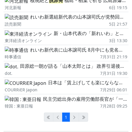
核廃絶と
脱原発
福島・楢葉で祈る 広島原爆投下81年に合わせ碑前祭
河北新報
6日 19:15
れいわ新選組新代表の山本譲司氏が党勢回復に意欲、基本政策は維持…近く新党名を発表
読売新聞
5日 21:57
新・山本代表の「新れいわ」と「ひろゆき&いずみ新党」、2つの"革新系新党"が巻き起こす「政界再編」驚きの"吸収シナリオ" | 政治・経済・投資
東洋経済オンライン
3日 13:30
れいわ新代表に山本譲司氏 8月中にも党名変更
時事通信
7月31日 21:19
田原総一朗が語る「山本太郎とは」 政界引退後も「人間として期待している」「人が言えないことを言う政治家だった」
dot.
7月31日 19:30
日本は「賃上げしても楽にならない」円安の裏にある「経済最大の弱点」
COURRiER Japon
7月29日 06:01
民主労総出身の雇用労働部長官が「一人で逆走」
韓国 : 東亜日報
7月28日 09:25
1