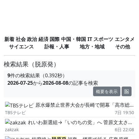
新着
社会
政治
経済
国際
中国・韓国
IT
スポーツ
エンタメ
サイエンス
訃報・人事
地方・地域
その他
検索結果
（脱原発）
9
件の検索結果（0.392秒）
2026-07-25
から
2026-08-08
の記事を検索
概要を表示
原水爆禁止世界大会が長崎で開幕「高市総理は非核三原則堅持を明言せず」と批判
TBSテレビ
7日 19:50
れいわ新選組→「いのちの党」へ 菅原文太さんとの関係は?
zakzak
6日 22:08