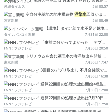
施設の汚泥回収 月末完了見通し 宮古島空自
沖縄タイムス
5日 03:57
空自分屯基地の地中構造物
汚染水
回収がほぼ完了 8月末完了見込み 市部局長発表
宮古新報
5日 00:49
【環境】タイ北部で水不足と越境河川汚染が同時進行 水資源の安全保障に赤信号
タイ : バンコク週報
7月31日 22:00
「事前に分かってよかった」 デブリ取出しロボットに不具合<福島第一原発>
FNN : フジテレビ
7月30日 20:50
トリチウムを含む処理水の海洋放出を開始 福島第1原発で通算22回目 8月17日まで約7800トン計画
東京新聞
7月30日 17:47
3回目のデブリ取出し 不具合確認で7月着手を断念<福島第一原発>
FNN : フジテレビ
7月30日 16:38
通算22回目の処理水放出開始<福島第一原発>
FNN : フジテレビ
7月30日 12:00
通算22回目の処理水放出は7月30日から<福島第一原発>
FNN : フジテレビ
7月28日 17:50
北朝鮮・複数の村で原因不明の集団疾患 当局が主要道路を封鎖…付近にウラン精錬工場