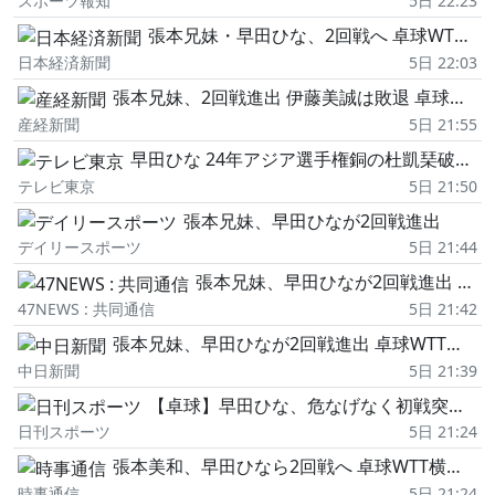
スポーツ報知
5日 22:23
張本兄妹・早田ひな、2回戦へ 卓球WTTチャンピオンズ
日本経済新聞
5日 22:03
張本兄妹、2回戦進出 伊藤美誠は敗退 卓球WTTチャンピオンズ
産経新聞
5日 21:55
早田ひな 24年アジア選手権銅の杜凱琹破る!初戦突破で16強入り【卓球 WTT横浜】
テレビ東京
5日 21:50
張本兄妹、早田ひなが2回戦進出
デイリースポーツ
5日 21:44
張本兄妹、早田ひなが2回戦進出 卓球WTTチャンピオンズ
47NEWS : 共同通信
5日 21:42
張本兄妹、早田ひなが2回戦進出 卓球WTTチャンピオンズ
中日新聞
5日 21:39
【卓球】早田ひな、危なげなく初戦突破…香港選手に…
日刊スポーツ
5日 21:24
張本美和、早田ひなら2回戦へ 卓球WTT横浜大会
時事通信
5日 21:24