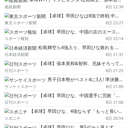
産経新聞
8日 22:39
【卓球】早田ひなは8強で終戦 中国勢の底力を実感「相手が1枚も2枚も上手だった」
東京スポーツ新聞
8日 22:27
【卓球】早田ひな、中国の左のエース・蒯曼に「全てを上回られた感覚。実力不足」 課題を受け止め成長誓う…WTTチャンピオンズ横浜
スポーツ報知
8日 22:14
松島輝空ら4強入り、早田ひな敗れる 卓球WTTチャンピオンズ
日本経済新聞
8日 21:37
【卓球】張本美和&智和、兄妹そろって4強!早田ひなは敗退 WTTチャンピオンズ/ライブ詳細
日刊スポーツ
8日 21:25
男子日本勢がベスト4に3人! 準決勝で松島輝空vs張本智和 WTTチャンピオンズ/卓球
サンケイスポーツ
8日 21:09
【卓球】早田ひな、中国選手に完敗「実力不足」「すごい差を感じる」無念の8強敗退で課題実感
日刊スポーツ
8日 21:06
【卓球】早田ひな、4強ならず「もっと長い時間、試合がしたかった」中国勢に1―4の完敗
スポニチ
8日 20:54
【卓球】早田ひな、第5ゲーム落とす 粘り見せるもゲームカウント1-4で敗れ4強ならず