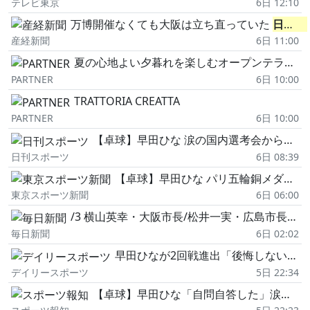
テレビ東京
6日 12:10
万博開催なくても大阪は立ち直っていた
日本生命
産経新聞
6日 11:00
夏の心地よい夕暮れを楽しむオープンテラス・レストラン。
PARTNER
6日 10:00
TRATTORIA CREATTA
PARTNER
6日 10:00
【卓球】早田ひな 涙の国内選考会から2カ月、苦闘の日々に差した光「より自由になっている」
日刊スポーツ
6日 08:39
【卓球】早田ひな パリ五輪銅メダルの当時と比べ「今の方が強いだろうなという自信はある」
東京スポーツ新聞
6日 06:00
/3 横山英幸・大阪市長/松井一実・広島市長/小池百合子・東京都知事/斎藤正美・石巻市長
毎日新聞
6日 02:02
早田ひなが2回戦進出「後悔しない選択をできた」WTTチャンピオンズ
デイリースポーツ
5日 22:34
【卓球】早田ひな「自問自答した」涙の世界卓球、選考会後、2連勝と状態上向き 香港エース撃破で2回戦へ…WTTチャンピオンズ横浜