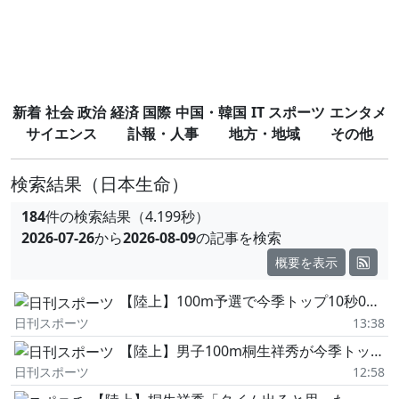
新着
社会
政治
経済
国際
中国・韓国
IT
スポーツ
エンタメ
サイエンス
訃報・人事
地方・地域
その他
検索結果
（日本生命）
184
件の検索結果（4.199秒）
2026-07-26
から
2026-08-09
の記事を検索
概要を表示
【陸上】100m予選で今季トップ10秒03の桐生祥秀が決勝欠場「シーズン最後まで取り組む」
日刊スポーツ
13:38
【陸上】男子100m桐生祥秀が今季トップ10秒0…
日刊スポーツ
12:58