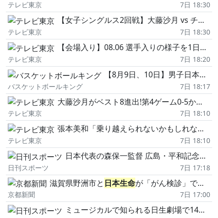
テレビ東京
7日 18:30
【女子シングルス2回戦】大藤沙月 vs チャン・リリー|WTTチャンピオンズ横浜2026
テレビ東京
7日 18:30
【会場入り】08.06 選手入りの様子を1日分一気見せ!|WTTチャンピオンズ横浜2026
テレビ東京
7日 18:20
【8月9日、10日】男子日本代表「
バスケットボールキング
7日 18:17
大藤沙月がベスト8進出!第4ゲーム0-5から逆転「自分のダメなところが出た。次に活かしたい」【卓球 WTT横浜】
テレビ東京
7日 18:10
張本美和「乗り越えられないかもしれないと思った」0-2から中国・陳熠に大逆転!【卓球 WTT横浜】
テレビ東京
7日 18:10
日本代表の森保一監督 広島・平和記念公園での採火式に参加へ アジア大会聖火リレー
日刊スポーツ
7日 17:18
滋賀県野洲市と
日本生命
が「がん検診」で連携協定 スマホアプリで健康ポイント獲得
京都新聞
7日 17:00
ミュージカルで知られる日生劇場で14年ぶり歌舞伎、27年4月 歌舞伎座は舞台更新工事で休館