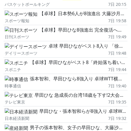
バスケットボールキング
7日 20:15
【卓球】日本勢6人が8強進出 大藤沙月は昨年女王・中国勢、篠塚大登は世界4位に挑戦 準決勝で張本智和VS松島輝空が実現なるか
スポーツ報知
7日 19:58
【卓球】早田ひな8強進出 完全復活へ前進「違うフェーズに入ってきている」左腕痛から復調実感
日刊スポーツ
7日 19:49
卓球 早田ひながベスト8入り 「徐々に調子が上がってきている」
デイリースポーツ
7日 19:48
【卓球】早田ひながベスト8「終始落ち着いてプレーできた」第3ゲーム失うも修正
スポニチ
7日 19:44
張本智和、早田ひなら8強入り 卓球WTT横浜大会
時事通信
7日 19:40
早田ひな 急成長の台湾18歳を下す!2大会連続ベスト8進出【卓球 WTT横浜】
テレビ東京
7日 19:35
早田ひな・張本智和らが8強入り 卓球WTTチャンピオンズ
日本経済新聞
7日 19:32
男子の張本智和、女子の早田ひな、大藤沙月が8強入り 卓球WTTチャンピオンズ