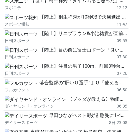
【陸上】桐生祥秀「タイム出ると思った」今季ベストの10秒03 富士北麓WT100M予選
スポニチ
12:12
【陸上】桐生祥秀が10秒03で決勝進出 昨年8年ぶりに9秒台を出した富士北麓ワールドトライアルで好発進
スポーツ報知
11:47
【陸上】サニブラウン&小池祐貴が直前キャンセル 男子100mスタートリスト発表
日刊スポーツ
09:55
【陸上】目の前に富士山ドーン「良い朝」男子100m日本歴代3位のスプリンターが目覚まし投稿
日刊スポーツ
07:30
【陸上】注目の男子100m、前回9秒台マークの桐生祥秀は再現なるか、サニブラウンは今季初戦へ
日刊スポーツ
07:26
落合監督の“肝いり選手"より「使えると思います」 腹括ったスカウトの進言…生まれた名球会打者
フルカウント
06:50
【ブッダが教える】物価高で余裕が削られる今、苦しみに飲み込まれない考え方
ダイヤモンド・オンライン
06:35
早田ひながベスト8敗退 蒯曼に1-4で敗れ「迷いながらプレーしてしまった。実力不足だった」
デイリースポーツ
8日 23:08
卓球WTTチャンピオンズ 松島輝空、張本智和らが4強入り 女子は張本美和が準決勝進出