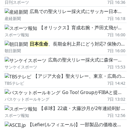
日刊スポーツ
7日 16:36
広島での聖火リレー採火式にサッカー日本代表・森保一監督出席 愛知・名古屋アジア大会
産経新聞
7日 16:18
【オリックス】育成右腕・芦田丈飛が右肘尺骨神経移行術 プロ3年目の今季はファームで14試合に登板
スポーツ報知
7日 16:00
日本生命
、長期金利上昇にどう対応? 保険の差別化へ「安心圏」構築
朝日新聞
7日 16:00
広島の聖火リレー採火式に森保一監督が出席 アジア大会
サンケイスポーツ
7日 15:53
【アジア大会】聖火リレー、東京・広島の採火式に森保一監督、桐生祥秀が登壇決定 32年ぶり9月日本開催
TBSテレビ
7日 14:42
Go Too! GroupがFIBAと提携を締結…愛知で10月に3x3車いすバスケの国際イベント開催へ
バスケットボールキング
7日 13:02
【卓球】22歳・大藤沙月が2年連続8強! 粘る米国エースに3―1で勝利 準々決勝は中国勢と激突…WTTチャンピオンズ
スポーツ報知
7日 12:56
【Lefier(ルフィエール)】一部製品の価格改定に関するお知らせ