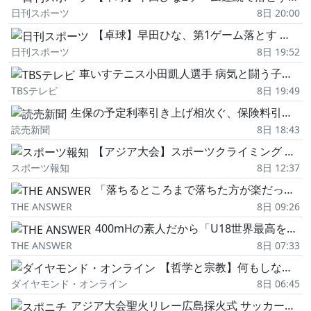
日刊スポーツ
8日 20:00
【卓球】早田ひな、第1ゲーム落とす 一進一退の展開も終盤連続失点し最後は7-11
日刊スポーツ
8日 19:52
車いすテニス小田凱人選手 病気と闘う子どもたちとふれあいエール スポーツの楽しさ伝える 名古屋・緑区
TBSテレビ
8日 19:49
生保の予定利率引き上げ相次ぐ、保険料引き下げに直結し契約者獲得競争が激化…株高で運用益確保しやすく
読売新聞
8日 18:43
【アジア大会】スポーツクライミング 初出場の小屋松恋「皆さんが恋をするような登りを」 日本代表ウェア発表会
スポーツ報知
8日 12:37
「落ちるところまで落ちた方が楽だった」早田ひなが明かした苦悩 葛藤乗り越え…パリ五輪より「今のほうが強い」
THE ANSWER
8日 09:26
400mHの素人だから「U18世界最高を出せた」 偉業のウラに意外な分析…洛南で名伯楽に鍛えられた「脳」――洛南・後藤大樹
THE ANSWER
8日 07:33
【哲学と宗教】何もしない休日を「もったいない」と思う人が見落としていること
ダイヤモンド・オンライン
8日 06:45
アジア大会聖火リレー広島採火式 サッカー日本代表森保監督参加