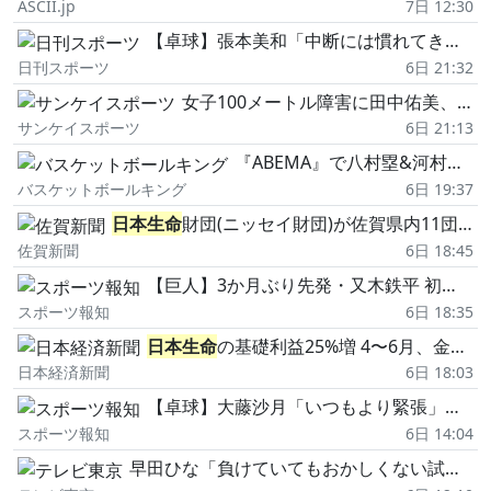
ASCII.jp
7日 12:30
【卓球】張本美和「中断には慣れてきた」メディカルTOにも動じず2戦連続逆転で8強
日刊スポーツ
6日 21:32
女子100メートル障害に田中佑美、青木益未、清山ちさとらがエントリー 全日本実業団選手権/陸上
サンケイスポーツ
6日 21:13
『ABEMA』で八村塁&河村勇輝の共演を無料生中継へ…男子日本代表の強化試合2試合を放送
バスケットボールキング
6日 19:37
日本生命
財団(ニッセイ財団)が佐賀県内11団体に379万円を助成
佐賀新聞
6日 18:45
【巨人】3か月ぶり先発・又木鉄平 初回3失点 すぐに逆転許す…
スポーツ報知
6日 18:35
日本生命
の基礎利益25%増 4〜6月、金利上昇で最高益
日本経済新聞
6日 18:03
【卓球】大藤沙月「いつもより緊張」も快勝発進16強 目標の28年ロス五輪争いは白熱「死にものぐるいで」“地元"でチャンピオンズ2勝目へ
スポーツ報知
6日 14:04
早田ひな「負けていてもおかしくない試合だった」日本ファンの声援を力に初戦突破【卓球 WTT横浜】