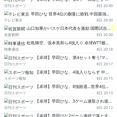
日刊スポーツ
8日 20:49
早田ひな 世界4位の蒯曼に敗戦 中国最強サウスポーから連勝ならず【卓球 WTT横浜】
テレビ東京
8日 20:30
山口知事がバスケ日本代表を激励 国際試合「
日
佐賀新聞
8日 20:30
松島輝空、張本美和ら4強入り 卓球WTT横浜大会
時事通信
8日 20:18
【卓球】早田ひな、第4セット奪う!マッチポイント…
日刊スポーツ
8日 20:17
【卓球】早田ひな、4強入りならず 中国の左のエース蒯曼に1―4で敗れる…WTTチャンピオンズ横浜
スポーツ報知
8日 20:15
【卓球】早田ひな、8強敗退…世界4位中国選手に敗…
日刊スポーツ
8日 20:13
【卓球】早田ひな、3ゲーム連取され後がなくなる 7連続失点を喫するなど主導権を握られる
日刊スポーツ
8日 20:12
【卓球】早田ひな2ゲーム連続で落とす 左右に振られる展開に苦しみ最後は8-11