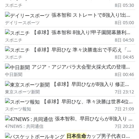
スポニチ
8日 05:30
張本智和 ストレートで8強入り!出たホームランポーズ 「良い準備ができた」 夏の甲子園は地元・仙台育英を「応援」
デイリースポーツ
8日 05:00
【卓球】張本智和 8強入り!甲子園開幕勝利の仙台育英に刺激「家が近いので応援しています」
スポニチ
8日 04:50
【卓球】早田ひな 準々決勝進出で手応え「徐々に自分の調子が上がってきている」
スポニチ
8日 04:45
アジア・アジアパラ大会聖火採火式の登壇者発表 東京は室伏広治さんや桐生祥秀選手、広島はサッカー日本代表の森保一監督
中日新聞
8日 00:46
【卓球】早田ひなが8強入り 修正力の高さで快勝 次戦は世界4位の蒯曼「次の壁を破るために…」
東京スポーツ新聞
7日 23:12
【卓球】早田ひな、準々決勝は世界4位の中国選手と対戦へ「いろんなプランを立てている。しっかり発揮できれば」…WTTチャンピオンズ横浜
スポーツ報知
7日 21:09
張本智和、早田ひならが8強入り 卓球WTTチャンピオンズ
47NEWS : 共同通信
7日 20:23
日本生命
カップ男子代表ロスター決定…広島の三谷桂司朗が急きょ追加招集