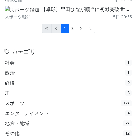
【卓球】早田ひなが順当に初戦突破 世界28位・香港エースに3―1で2回戦進出…WTTチャンピオンズ横浜
スポーツ報知
5日 20:55
1
2
カテゴリ
社会
1
政治
1
経済
9
IT
3
スポーツ
127
エンターテイメント
4
地方・地域
27
その他
12