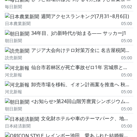
毎日新聞
05:02
週間アクセスランキング(7月31~8月6日)
日本農業新聞
05:00
34年目、Jの新時代が始まる―― サッカーJ1
朝日新聞
05:00
アジア大会向けテロ対策万全に 名古屋税関長が抱負
読売新聞
05:00
仙台市若林区が死亡事故ゼロ1年 宮城県と県警が表彰
河北新報
05:00
卸売市場を移転、イオン計画案を推進へ 秋田市外旭川地区まちづくり
河北新報
05:00
<お知らせ>第24回山階芳麿賞シンポジウム開催
朝日新聞
05:00
文化財ホテルや車のテーマパーク、地域の魅力伝えるニッポンの新名所
日本経済新聞
05:00
レインボー池田、愛あふれた結婚報告 ジャンボは佐藤佳奈アナに“公開呼びかけ"「いつでもオレに相談していただけたら」