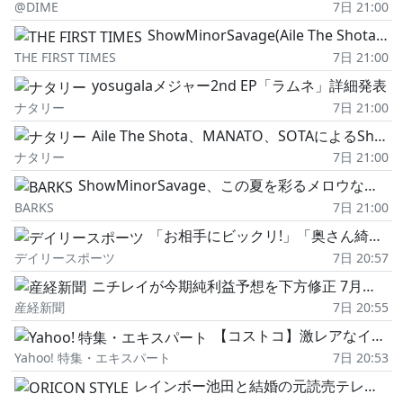
@DIME
7日 21:00
ShowMinorSavage(Aile The Shota、BE:FIRST・MANATO&SOTA)夏を彩る新曲「Gradation」配信リリース決定
THE FIRST TIMES
7日 21:00
yosugalaメジャー2nd EP「ラムネ」詳細発表
ナタリー
7日 21:00
Aile The Shota、MANATO、SOTAによるShowMinorSavageがサマーチューン配信
ナタリー
7日 21:00
ShowMinorSavage、この夏を彩るメロウな新曲「Gradation」リリース決定
BARKS
7日 21:00
「お相手にビックリ!」「奥さん綺麗」レインボー池田直人の電撃婚相手に騒然「え?さかなちゃん」「結婚退職だったのか」 AKB合格→難関大卒の美ビジュ
デイリースポーツ
7日 20:57
ニチレイが今期純利益予想を下方修正 7月のサイバー攻撃被害やコスト増踏まえる
産経新聞
7日 20:55
【コストコ】激レアなイベント開催!可愛すぎる全ラインナップをご紹介
Yahoo! 特集・エキスパート
7日 20:53
レインボー池田と結婚の元読売テレビ・佐藤佳奈アナ、退社理由をYouTubeで語る「まだチャレンジできることがあるんだったら…」