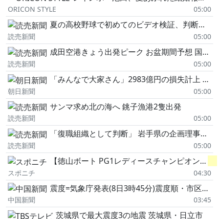
ORICON STYLE
05:00
夏の高校野球で初めてのビデオ検証、判断理由の説明は「言葉足らずだった」…監督「すごくフェア」「ありがたい」
読売新聞
05:00
成田空港きょう出発ピーク お盆期間予想 国際線、国内線とも
読売新聞
05:00
「みんなで大家さん」2983億円の損失計上 運営ファンド、債務超過に
朝日新聞
05:00
サンマ求め北の海へ 銚子漁港2隻出発
読売新聞
05:00
「復職組織として判断」 岩手県の企画理事人事異動に達増知事
読売新聞
05:00
【徳山ボート PG1レディースチャンピオン】
千
スポニチ
04:30
震度=気象庁発表(8日3時45分)震度順・市区町村別 :地震
中国新聞
03:45
茨城県で最大震度3の地震 茨城県・日立市