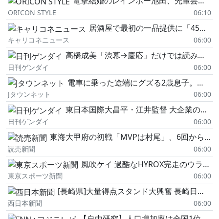
電撃結婚のレインボー池田、先輩芸人“茜チーフ"の紹介で出会う 婚姻届の証人も
ORICON STYLE
06:10
居酒屋で最初の一品提供に「45分」、クレームへのお詫びも「ウーロン茶」で「最悪過ぎてお店の名前も覚えていません」と語る女性
キャリコネニュース
06:00
高橋成美「渋幕→慶応」だけでは読み解けないズバ抜けた回転の速さ 世界選手権ペアで日本人初の銅メダル
日刊ゲンダイ
06:00
電車に乗った途端にグズる2歳息子。空いた席に座ったら、隣の怖そうな男性客が息子の帽子に手を伸ばし(
Jタウンネット
06:00
東日本国際大昌平・江井監督 大企業の管理職で培った組織論「監督の力量を超えたチームになるには…」
日刊ゲンダイ
06:00
東海大甲府の初戦「MVPは村尾」、6回からリリーフで鶴岡東に追加点与えず…「コーナーを意識」「直球で押していった」
読売新聞
06:00
風吹ケイ 過酷なHYROX完走のウラに…先輩・高橋凛からの〝愛のアドバイス〟
東京スポーツ新聞
06:00
[長崎県]大量得点スタンド大興奮 長崎日大、立正大淞南と1回戦
西日本新聞
06:00
【自由研究】人口増加率は全国1位 福島・大熊町 若い世代が移住しキウイ栽培 浜通りのいま