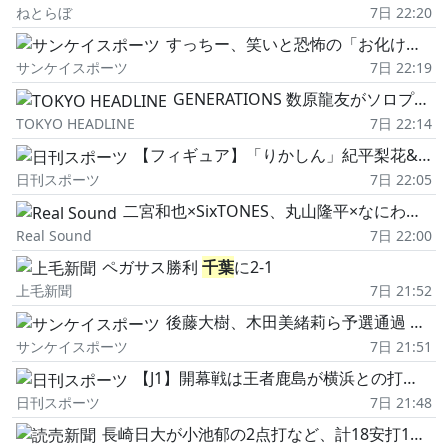
ねとらぼ
7日 22:20
すっちー、笑いと恐怖の「お化け新喜劇」千秋楽 2027年へ「子どもの絵日記に書いてもらえるイベントに」
サンケイスポーツ
7日 22:19
GENERATIONS 数原龍友がソロプロジェクトの「KAZ」で初のホールツアー 来年2月から4都市4公演
TOKYO HEADLINE
7日 22:14
【フィギュア】「りかしん」紀平梨花&西山真瑚組、国際大会デビュー 計3組が木下G杯追加選出
日刊スポーツ
7日 22:05
二宮和也×SixTONES、丸山隆平×なにわ男子……“余白"の意識と継承する姿勢 先輩/後輩の交流で見える成長
Real Sound
7日 22:00
ペガサス勝利
千葉
に2-1
上毛新聞
7日 21:52
後藤大樹、木田美緒莉ら予選通過 U20世界選手権/陸上
サンケイスポーツ
7日 21:51
【J1】開幕戦は王者鹿島が横浜との打ち合い制す G大阪明神監督が嬉しい初勝利/詳細
日刊スポーツ
7日 21:48
長崎日大が小池郁の2点打など、計18安打15得点で大勝…立正大淞南は六回に連打で意地見せる