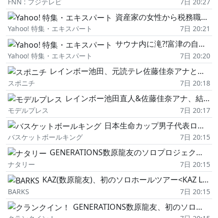
FNN : フジテレビ
7日 20:27
資産家の女性から税務職員が1億5000万円受領。そのうえ競艇の払戻金で1億円以上脱税
Yahoo! 特集・エキスパート
7日 20:21
サウナ内に滝?!富津の自然を五感で味わうアウトドアサウナの臨界点「SATOYAMA TERRACE」
Yahoo! 特集・エキスパート
7日 20:20
レインボー池田、元読テレ佐藤佳奈アナと結婚!コント中に発表 相方ジャンボの真剣交際に続きうれしい報告
スポニチ
7日 20:18
レインボー池田直人&佐藤佳奈アナ、結婚発表「コント内で発表させていただきました」読売テレビ退社は生活拠点変更のため
モデルプレス
7日 20:17
日本生命カップ男子代表ロスター決定…広島の三谷桂司朗が急きょ追加招集
バスケットボールキング
7日 20:15
GENERATIONS数原龍友のソロプロジェクト・KAZ、初のホールツアー開催
ナタリー
7日 20:15
KAZ(数原龍友)、初のソロホールツアー<KAZ LIVE TOUR 2027 “TRIP INTO THE BLUE">2027年2月より開催決定
BARKS
7日 20:15
GENERATIONS数原龍友、初のソロホールツアー開催決定! 「心が動いた瞬間を、音に乗せてお届けできれば」