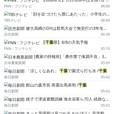
FNN : フジテレビ
06:00
「顔を近づけたら唇にあたった」小学生の女の子にわいせつ行為か 保育園運営会社代表の男を逮捕
TBSテレビ
06:00
健大高崎のDHは群馬大会で無安打の3年生・豊永、起用に応えて2安打3打点…八幡商に快勝で「やっと自分のパフォーマンスが発揮できた」
読売新聞
05:30
【
千葉
県】8/8の天気予報
FNN : フジテレビ
05:10
[農家の特報班]「農作業で体調不良」3割 高温アンケート 熱中症対策
日本農業新聞
05:05
「涼しくなあれ」
千葉
で園児ら打ち水 /
千葉
毎日新聞
05:02
館山の森市長 再選出馬表明 /
千葉
毎日新聞
05:02
銚子で津波避難訓練 海水浴客ら70人 経路など確認 /
毎日新聞
05:02
きっと居場所は見つかる わたぼうし音楽祭 大賞に「次のステージ」 作詩=