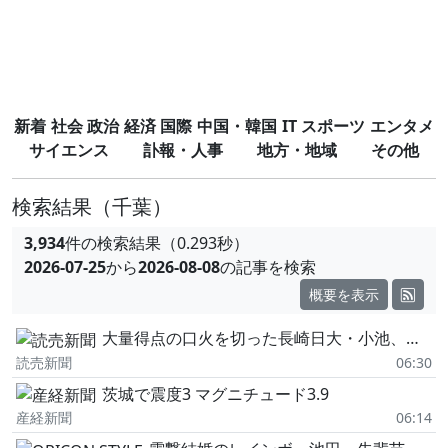
新着
社会
政治
経済
国際
中国・韓国
IT
スポーツ
エンタメ
サイエンス
訃報・人事
地方・地域
その他
検索結果
（千葉）
3,934
件の検索結果（0.293秒）
2026-07-25
から
2026-08-08
の記事を検索
概要を表示
大量得点の口火を切った長崎日大・小池、ファウルで粘って14球目を先制打…「結果的にヒット」で立正大淞南に大勝
読売新聞
06:30
茨城で震度3 マグニチュード3.9
産経新聞
06:14