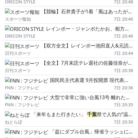
ORICON STYLE
7日 20:48
【競輪】石井貴子が1着「風はあったが外側でも何とかしのいで走った」「今の私にできること精いっぱいやる」~佐世保G1
スポーツ報知
7日 20:46
レインボー・ジャンボたかお、相方・池田の“サプライズ結婚報告"に動揺と感激…佐藤佳奈アナに「本当に感謝」
ORICON STYLE
7日 20:46
【双方全文】レインボー池田直人&元読売テレビ佐藤佳奈が電撃結婚「今回は本当に結婚しました」
日刊スポーツ
7日 20:44
【全文】7月末読テレ退社の佐藤佳奈がレインボー池田直人と結婚「拠点を東京に移し新たな道を」
日刊スポーツ
7日 20:38
国民民主代表選 9月投開票 現代表・玉木雄一郎氏と若手の橋本幹彦氏が一騎打ち
FNN : フジテレビ
7日 20:36
大型で非常に強い台風13号 離れた場所にも“影響"、列島各地でゲリラ雷雨 被災地熊本も警戒 15号は週明けにも東北地方に上陸か
FNN : フジテレビ
7日 20:35
「来年もまた行きたい」
千葉
県で人気の“温泉旅館・宿ランキング"1位に「湯めぐりできるのが最高」「海と富士山の絶景に感動」の声
ねとらぼ
7日 20:30
「盆にダブル台風」帰省ラッシュに影響か 沖縄奄美を13号が直撃 関東でゲリラ雷雨発生 気になる15号の進路は?