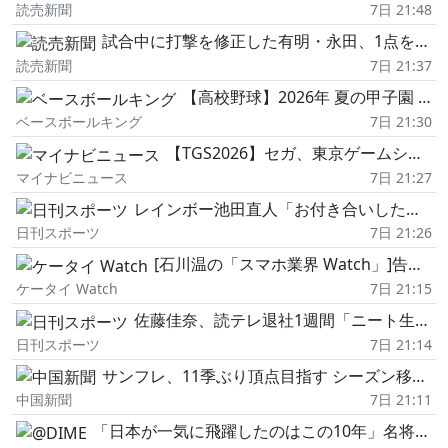
読売新聞
7日 21:48
試合中に打撃を修正した有明・永田、1点を追う9回2死満塁でフルスイング…打球は左中間に落ちて劇的な逆転二塁打
読売新聞
7日 21:37
【高校野球】2026年 夏の甲子園 日程・結果
ベースボールキング
7日 21:30
【TGS2026】セガ、東京ゲームショウ2026に「STRANGER THAN HEAVEN」を出展
マイナビニュース
7日 21:27
レインボー池田直人「お付き合いした時から結婚前提」パラグライダープロポーズ失敗の顛末を告白
日刊スポーツ
7日 21:26
[石川温の「スマホ業界 Watch」]告げられた「KDDIのローミング終了」、エリアマップの落とし穴と楽天モバイルの課題
ケータイ Watch
7日 21:15
佐藤佳奈、読テレ退社1週間「ニート生活」から一転、電撃結婚発表「さかなちゃん」AKBも合格
日刊スポーツ
7日 21:14
サンフレ、11季ぶり頂点目指す シーズン移行元年、8日にホームで
中国新聞
7日 21:11
「日本が一気に飛躍したのはこの10年」名将、名古屋グランパスのペトロヴィッチ監督…