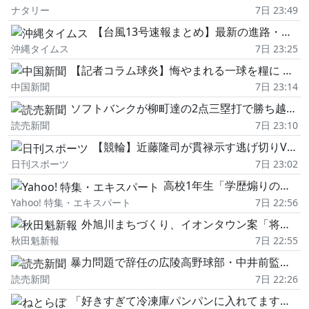
ナタリー
7日 23:49
【台風13号速報まとめ】最新の進路・休業・交通・イベント中止情報(随時更新)
沖縄タイムス
7日 23:25
【記者コラム球炎】悔やまれる一球を糧に 2026年8月7日DeNA戦
中国新聞
7日 23:14
ソフトバンクが柳町達の2点三塁打で勝ち越し、日本ハムがサヨナラ勝ち…オリックス先発・寺西成騎が4か月ぶり白星
読売新聞
7日 23:10
【競輪】近藤隆司が貫禄示す逃げ切りV 当地はデビュー初優勝と験の良さも生かす/豊橋
日刊スポーツ
7日 23:02
高校1年生「学歴煽りのインフルエンサーが総合商社への就職は東一早慶しか無理、と言っていた」に答えたい #エキスパートトピ
Yahoo! 特集・エキスパート
7日 22:56
外旭川まちづくり、イオンタウン案「将来に有益」 秋田市が議会へ提示、来場見込みに市議から疑問の声
秋田魁新報
7日 22:55
暴力問題で辞任の広陵高野球部・中井前監督、「防げなかったことを深く受け止めている」と記者会見で陳謝
読売新聞
7日 22:26
「好きすぎて冷凍庫パンパンに入れてます」 シャトレーゼの“1個約61円シューアイス"が好評 「生地とバニラアイスの相性が◎」「家族も好きで夏はストックしてる」