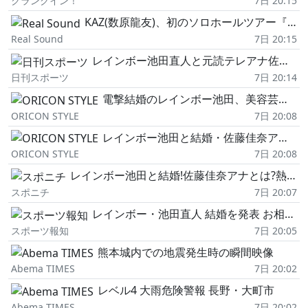
クランクイン！
7日 20:15
KAZ(数原龍友)、初のソロホールツアー『TRIP INTO THE BLUE』開催 来年2月より全国4都市まわる
Real Sound
7日 20:15
レインボー池田直人と元読テレアナ佐藤佳奈が電撃結婚、吉本屈指のモテ男&美容番長がゴールイン
日刊スポーツ
7日 20:14
電撃結婚のレインボー池田、美容芸人としても人気 昨年は『キングオブコント』初ファイナリスト
ORICON STYLE
7日 20:08
レインボー池田と結婚・佐藤佳奈アナとは…AKB48合格経験、情報番組で活躍 7月末に読売テレビ退社【プロフィール】
ORICON STYLE
7日 20:08
レインボー池田と結婚!佐藤佳奈アナとは?熱烈アイドルオタク「さかなちゃん」として読テレで人気に
スポニチ
7日 20:07
レインボー・池田直人 結婚を発表 お相手は元読売テレビでフリーの佐藤佳奈アナウンサー
スポーツ報知
7日 20:05
熊本城内での地震発生時の瞬間映像
Abema TIMES
7日 20:02
レベル4 大雨危険警報 長野・大町市
Abema TIMES
7日 20:02