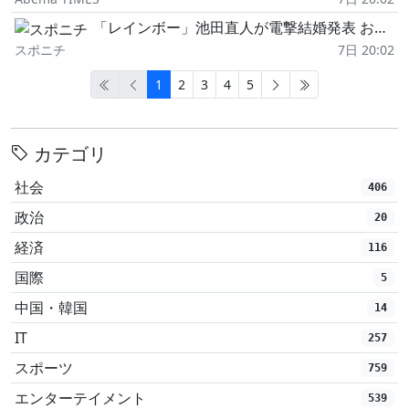
「レインボー」池田直人が電撃結婚発表 お相手は元読売テレビ・佐藤佳奈アナ 相方ジャンボたかおも祝福
スポニチ
7日 20:02
1
2
3
4
5
カテゴリ
社会
406
政治
20
経済
116
国際
5
中国・韓国
14
IT
257
スポーツ
759
エンターテイメント
539