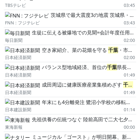
TBSテレビ
03:45
茨城県で最大震度3の地震 茨城県・日立市
FNN : フジテレビ
03:43
生徒に伝える被爆地での見聞=会計年度任用職員・加賀昭人・73
毎日新聞
02:00
空き家紹介、菜の花畑を守る
千葉
・市原5年で60人移住
日本経済新聞
02:00
バランス型地域経済、首位の
千葉
県長柄町は地元で廃棄物処理促進
日本経済新聞
01:49
成田周辺に健康医療産業集積めざす
千葉
県
日本経済新聞
01:49
年末にも4分離発注 鷺沼小学校の移転建替(習志野市)
日本建設新聞
01:14
先祖供養の伝統つなぐ 陸前高田で二大七夕催行(動画あり)
東海新報
00:00
ミュージカル「ゴースト」が明日開幕、新キャストを前に浦井健治「新しい風が吹いています」