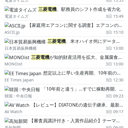
電波タイムズ
3日 15:55
三菱電機
、駅務員のシフト作成を省力化
電波タイムズ
3日 15:49
【家庭用エアコンに関する調査】エアコンの購入・買い替え・買い増しの予定時期が、具体的に決まっている人は1割。購入時の重視点は「価格」が7割弱、「メーカー・ブランド」が5割弱
ASCII.jp
3日 15:10
三菱電機
、米オハイオ州にデータセンター向け冷却機器の生産拠点を設立
日本貿易振興機構
3日 13:00
三菱電機
が知的財産活用を拡大、金属腐食センサー技術のライセンス供与
MONOist
3日 13:00
想定以上に早い生産再開、10年前の教訓生きる
EE Times Japan
3日 12:30
「10年前と違う」…すでに稼動再開、日本の「シリコンアイランド」の秘訣
韓国 : 中央日報
3日 09:23
【レビュー】DIATONEの遺伝子継承、最新なのに懐かしい“惚れる音"Tecnologia e Cuore「DS-TC52B」を聴く
AV Watch
3日 09:17
【審査員講評付き・入賞作品紹介】テーマ「○○界隈」―第35回まんが甲子園
高知新聞
3日 09:00