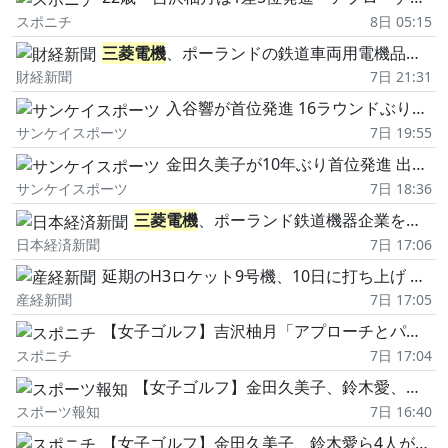
スポニチ
8日 05:15
三菱電機
、ポーランドの鉄道車両用電機品メーカーMEDCOMを完全子会社化へ
財経新聞
7日 21:31
入谷響が首位発進 16ラウンドぶりの60台となる「68」をマーク 不振脱出に手応え/国内女子ゴルフ
サンケイスポーツ
7日 19:55
金田久美子が10年ぶり首位発進 出場108人で最少24パット「ラインとか全部が合っていたかな」/国内女子ゴルフ
サンケイスポーツ
7日 18:36
三菱電機
、ポーランド鉄道機器企業を買収 欧州事業を拡大
日本経済新聞
7日 17:06
延期のH3ロケット9号機、10日に打ち上げ 準天頂衛星「みちびき7号機」を搭載
産経新聞
7日 17:05
【女子ゴルフ】吉沢柚月「アプローチとパターでスコアつくれた」1打差5位でツアー初優勝へ好発進
スポニチ
7日 17:04
【女子ゴルフ】金田久美子、鈴木愛、入谷響、池ケ谷瑠菜が首位発進 北海道meijiカップ
スポーツ報知
7日 16:40
【女子ゴルフ】金田久美子、鈴木愛ら4人が首位発進 吉沢柚月、安田祐香ら1打差5位 佐久間朱莉は80位