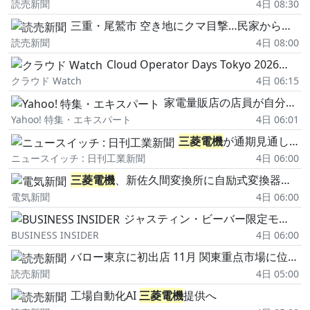
読売新聞
4日 08:30
三重・尾鷲市 空き地にクマ目撃…民家から約20メートル
読売新聞
4日 08:00
Cloud Operator Days Tokyo 2026がスタート、「AIとどう向き合うか」をテーマにインフラ運用の知見を集約
クラウド Watch
4日 06:15
家電量販店の店員が自分で買う家電メーカーは?
Yahoo! 特集・エキスパート
4日 06:01
三菱電機
が通期見通し上方修正、FAシステム「AI、半導体メモリーがけん引する需要は少なくても26年度中は続く」
ニュースイッチ : 日刊工業新聞
4日 06:00
三菱電機
、新佐久間変換所に自励式変換器納入/細かな挙動再現
電気新聞
4日 06:00
ジャスティン・ビーバー限定モデルも…150ドルの「携帯扇風機」がヨーロッパで新たなステータスシンボルに
BUSINESS INSIDER
4日 06:00
バロー東京に初出店 11月 関東重点市場に位置づけ
読売新聞
4日 05:00
工場自動化AI
三菱電機
提供へ