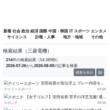
新着
社会
政治
経済
国際
中国・韓国
IT
スポーツ
エンタメ
サイエンス
訃報・人事
地方・地域
その他
検索結果
（三菱電機）
214
件の検索結果（54.389秒）
2026-07-26
から
2026-08-09
の記事を検索
概要を表示
安田祐香が首位浮上 プレー内容を自賛「ミスの少ないゴルフできた」 3年連続勝利へ「最終日はいい1日に。おいしものをい食べて頑張る」
デイリースポーツ
05:00
【女子ゴルフ】安田祐香 苦手の洋芝克服! 通算5アンダーで首位タイ浮上「優勝争い楽しみたい」
スポニチ
04:30