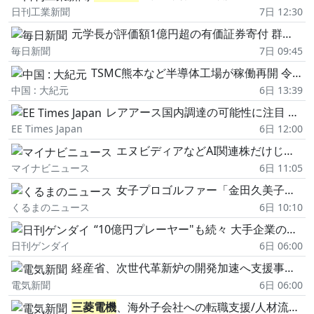
日刊工業新聞
7日 12:30
元学長が評価額1億円超の有価証券寄付 群馬・県民健康科学大
毎日新聞
7日 09:45
TSMC熊本など半導体工場が稼働再開 令和8年熊本地震で傷んだサプライチェーン 中小企業復旧の課題
中国 : 大紀元
6日 13:39
レアアース国内調達の可能性に注目 2026年7月の記事ランキング
EE Times Japan
6日 12:00
エヌビディアなどAI関連株だけじゃない! 今注目の個別株テーマと有望業界は? - FP解説
マイナビニュース
6日 11:05
女子プロゴルファー「金田久美子」が愛車と2ショット公開! こだわりの“金色"が輝く「高級モデル」とは!
くるまのニュース
6日 10:10
“10億円プレーヤー"も続々 大手企業の高額役員報酬トップ50の顔ぶれ
日刊ゲンダイ
6日 06:00
経産省、次世代革新炉の開発加速へ支援事業/重工・重電各社を採択
電気新聞
6日 06:00
三菱電機
、海外子会社への転職支援/人材流動化を後押し