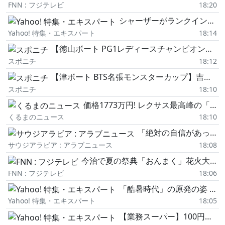
FNN : フジテレビ
18:20
シャーザーがランクインした「通算奪三振トップ10」はここからしばらく入れ替わりなし!?
Yahoo! 特集・エキスパート
18:14
【徳山ボート PG1レディースチャンピオン】平川香織が予選6位でクリア 成長の証見せます
スポニチ
18:12
【津ボート BTS名張モンスターカップ】吉川貴仁 充実の時だ
スポニチ
18:10
価格1773万円! レクサス最高峰の「超豪華セダン」が凄すぎる! まさに「極上の移動空間」を実現…! 電動オットマン&高級すぎる「23スピーカー」標準搭載! 究極の「静粛性と乗り心地」極めた最上級「LS500h EXECUTIVE」に大注目!
くるまのニュース
18:10
「絶対の自信があった」:M・ズバイールが『鉄拳8』部門で「Eスポーツ・ワールドカップ2026」優勝、決勝戦で5-0の完勝を収める
サウジアラビア : アラブニュース
18:08
今治で夏の祭典「おんまく」花火大会 JRが終了後に今治駅出発の各駅停車の臨時列車【愛媛】
FNN : フジテレビ
18:06
「酷暑時代」の原発の姿 生まれ変わることが必要だ
Yahoo! 特集・エキスパート
18:05
【業務スーパー】100円台の調味料と節約食材で《こんにゃくちくわ小松菜にんじんの甘辛炒め》食費削減