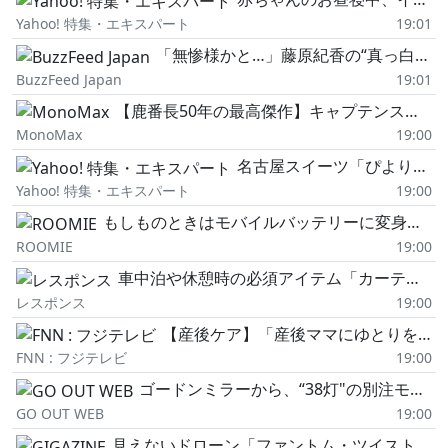
Yahoo! 特集・エキスパート
19:01
「無惨様かと…」藤原紀香の“真っ白髪"姿に驚きの声「すごい」「言葉が出ない」
BuzzFeed Japan
19:01
【鹿番長50年の最高傑作】キャプテンスタッグ「アルミローテーブル」「鹿ベンチ」…日本のアウトドアを創った歴史と継続・進化を続ける定番神ギア11選
MonoMax
19:00
名古屋スイーツ「ぴよりん」15周年。大型新店舗にメモリアルブックも発売。なぜこんなに愛される? #エキスパートトピ
Yahoo! 特集・エキスパート
19:00
もしものときはモバイルバッテリーに変身。エネループ愛用歴15年、「充電池の寿命がわかる充電器」に感動した!
ROOMIE
19:00
車中泊や休憩時の必須アイテム「カーテン」、用途や好みに応じて選べる新作、続々登場![特選カーアクセサリー名鑑]
レスポンス
19:00
【産後ケア】「産後ママにゆとりを」ヘアカット・カラーにアロマトリートメントも!“ママ助産師"考案の新たな産後サポートサービス
FNN : フジテレビ
19:00
ゴードンミラーから、“38灯"の別注モデルが登場。マットブラックボディにロゴをオンしたシンプルデザイン。
GO OUT WEB
19:00
見えないドローン「ファントム・ツイスト」、本体ごと高速回転して姿を消しつつ飛行可能