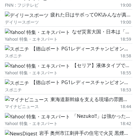
FNN : フジテレビ
19:00
疲れた日はサボってOK!みんなが真っ先に手を抜く家事ランキング 2位は「掃除」1位は?
デイリースポーツ
19:00
なぜ災害大国・日本は「気候安全保障」を後回しにしてきたのか 防衛白書から見えた課題
Yahoo! 特集・エキスパート
18:59
【徳山ボート PG1レディースチャンピオン】川野芽唯 直接対決制し逆転の予選トップ通過
スポニチ
18:58
【セリア】液体タイプで新感覚!予想以上に使えてこれも買ってよかった!【100均】
Yahoo! 特集・エキスパート
18:55
【徳山ボート PG1レディースチャンピオン】土屋南 「G1で初優出したい」と気合十分
スポニチ
18:53
東海道新幹線を支える現場の雰囲気は…? NHK『100カメ』8/11放送へ
マイナビニュース
18:44
「Nezuko!!」は強かった!!アメリカ競馬で"竈門禰豆子"を彷彿させる牝馬がオークスを優勝 #エキスパートトピ
Yahoo! 特集・エキスパート
18:42
岩手 奥州市江刺井手の住宅で火災 黒煙上がる