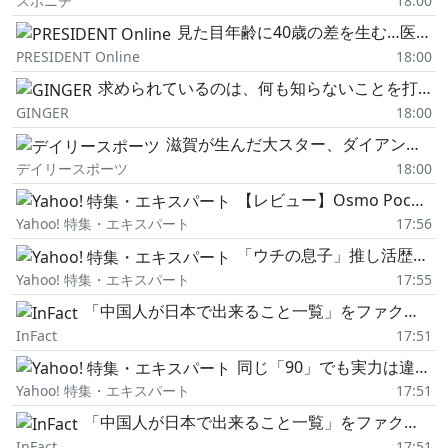
スポニチ
18:00
見た目年齢に40歳の差を生む…医師が「太りにくい体をつくる」と話す1日にわずか10回の"脱ET体操"
PRESIDENT Online
18:00
求められているのは、何も知らないことを打ち明ける勇気【紺野ぶるま】
GINGER
18:00
滋賀が生んだ大スター、ダイアン津田 名字ランキング上位「津田」姓のルーツは 「豊臣兄弟!」で話題の武将にも意外な関係が…?
デイリースポーツ
18:00
【レビュー】Osmo Pocket 3/4をフィルター&レンズでクリエイティブに使いこなす!
Yahoo! 特集・エキスパート
17:56
「ウチの息子」推し活歴200年以上! ベートーヴェンアニバーサリーイヤーのボンへ
Yahoo! 特集・エキスパート
17:55
「中国人が日本で出来ること一覧」をファクトチェック② 「自由に起業できる」は一定の要件を満たす必要があるので必ずしも「自由に」とは言えない。
InFact
17:51
同じ「90」でも実力は違う スコアだけでは分からないゴルフの現在地
Yahoo! 特集・エキスパート
17:51
「中国人が日本で出来ること一覧」をファクトチェック① 「ビザなしで入国できる」は誤り
InFact
17:51