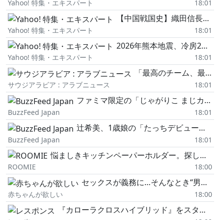
Yahoo! 特集・エキスパート
18:01
【中国戦国史】織田信長より前に天下を握った一族とは?大内義隆を生んだ大内家繁栄の軌跡
Yahoo! 特集・エキスパート
18:01
2026年熊本地震、冷房2割の体育館で起きていること 真夏の雑魚寝と段ボールベッドの「限界」
Yahoo! 特集・エキスパート
18:01
「最高のチーム、最高の選手、最高のコーチ」:Kuaishou Gamingが予想を覆し、「Eスポーツ・ワールドカップ 2026」の『Honor of Kings』部門で優勝
サウジアラビア : アラブニュース
18:01
ファミマ限定の「じゃがりこ まじカルパス味」が再現度高すぎる!“いいね"が1万6千件を超える、話題の新作を実食レビュー!
BuzzFeed Japan
18:01
辻希美、1歳娘の「たっちデビュー」姿を公開→「すごい!!」「ゆめが立った」「もうすぐ歩き出しそう」と大反響
BuzzFeed Japan
18:01
悩ましきキッチンペーパーホルダー。探し続けた私がたどり着いたのは山崎実業のスチールタイプでした
ROOMIE
18:00
セックスが義務に…そんなとき“男性のものを腟に注入!?"びっくり救世主アイテムのおかげで♡【体験談】
赤ちゃんが欲しい
18:00
『カローラクロスハイブリッド』をスタイリッシュにローダウン! ブリッツの車高調キット「DAMPER ZZ-R」発売