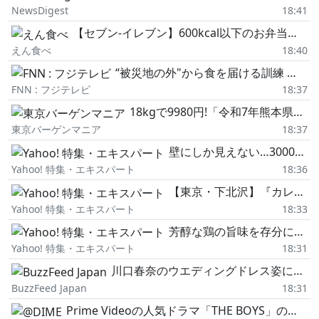
NewsDigest
18:41
【セブン-イレブン】600kcal以下のお弁当・丼・カレー8選(全国)~「甘辛タレの鶏からあげ重」「銀座デリー監修 カシミールカレー」ほか~
えん食べ
18:40
“被災地の外"から食を届ける訓練 「たき出しができる人を育てる」地域防災力の向上へ
FNN : フジテレビ
18:37
18kgで9980円!「令和7年熊本県産ヒノヒカリ」が在庫処分セール中
東京バーゲンマニア
18:37
壁にしか見えない…3000m級の南アルプスを目の前に、旧街道を夫婦で歩く1日23km日帰り旅
Yahoo! 特集・エキスパート
18:36
【東京・下北沢】『カレー食堂 心 下北沢店』で喰らうホロホロ「骨付きチキンのスープカレー」
Yahoo! 特集・エキスパート
18:33
芳醇な鶏の旨味を存分に味わえる、ムタヒログループの鶏つけ麺【鶏そば ムタヒロ 2号店/国分寺】
Yahoo! 特集・エキスパート
18:31
川口春奈のウエディングドレス姿に「やばい…もう泣きそう」「えーーーん春奈可愛すぎ」と反響
BuzzFeed Japan
18:31
Prime Videoの人気ドラマ「THE BOYS」の公式Tシャツ付きDIMEスペシャル増刊号、絶賛…