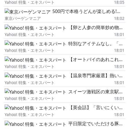
Yahoo! 特集・エキスパート
18:05
500円で本格うどんが楽しめる!「うどん白糸」目白店の"朝うどん"は7時~10時限定。
東京バーゲンマニア
18:02
【卵と人参の簡単炒め物おかず】めんつゆで味付け簡単!冷めても美味しい作り置きおかずの作り方
Yahoo! 特集・エキスパート
18:01
特別なアイテムなし。「今日からできる収納の見直し」片付けのプロが3つ紹介
Yahoo! 特集・エキスパート
18:01
【オートバイのあれこれ】小柄から解き放たれる鋭い走り!
Yahoo! 特集・エキスパート
18:01
【温泉専門家厳選】熱い温泉はもう正直限界…夏こそ行きたいひんやりぬる湯・冷泉の穴場5選
Yahoo! 特集・エキスパート
18:01
スイーツ激戦区の東京駅で買うならこれ!フードライターオススメ手土産4選
Yahoo! 特集・エキスパート
18:01
【英会話】「言いにくいけど…」英語でなんて言う?「difficult」を使わない英語の型!
Yahoo! 特集・エキスパート
18:01
平日限定でいただける豚骨らーめん。マイルドな口当たりに醤油ダレが引き立つ飽きがこないシンプルな一杯。