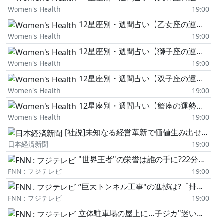
Women's Health
19:00
12星座別・週間占い【乙女座の運勢】8/10~8/16
Women's Health
19:00
12星座別・週間占い【獅子座の運勢】8/10~8/16
Women's Health
19:00
12星座別・週間占い【双子座の運勢】8/10~8/16
Women's Health
19:00
12星座別・週間占い【蟹座の運勢】8/10~8/16
Women's Health
19:00
[社説]未知なる経営革新で価値生み出せ(AIと生きる)
日本経済新聞
19:00
"世界王者"の栄誉は誰の手に?22分間で磯ガニ30匹!『世界磯ガニ釣り選手権』個人の部と団体の部で計133人参加→団体優勝した札幌市の家族は…「生まれて今までで一番幸せです!」〈北海道留萌市〉
FNN : フジテレビ
19:00
“巨大トンネル工事"の進捗は?「排水能力が追いついていない」大雨で“道路冠水"の新潟市 被害軽減へ雨水流す
FNN : フジテレビ
19:00
立体駐車場の屋上に…子ジカ"迷い込む“車の横でじっと動かず→2日間残ったままか→警察が見守る事態に―札幌市は「駐車場の外に出て行くまで静観」〈北海道札幌市〉