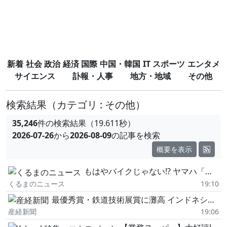
新着
社会
政治
経済
国際
中国・韓国
IT
スポーツ
エンタメ
サイエンス
訃報・人事
地方・地域
その他
検索結果
（カテゴリ : その他）
35,246
件の検索結果（19.611秒）
2026-07-26
から
2026-08-09
の記事を検索
概要を表示
もはやバイクじゃない!? ヤマハ「謎のコンセプトモデル」が世界的快挙! AIで自ら成長する「モトロイド:ラムダ」とは
くるまのニュース
19:10
最優秀賞・鉄道技術展賞に灘高 インドネシアの風景、忠実に再現 高校鉄道模型コンテスト
産経新聞
19:06