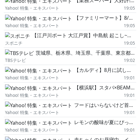
【業務スーパー】大好評!!「業スーマニアは何を買う?」購入品紹介《2,780円分》
Yahoo! 特集・エキスパート
19:05
【ファミリーマート】8/11発売 お値段そのまま45%増量作戦「赤城 たべる牧場ミルク」増量前後比較
Yahoo! 特集・エキスパート
19:05
【江戸川ボート 大江戸賞】中島航 起こし~行き足いい感じ
スポニチ
19:05
茨城県、栃木県、埼玉県、千葉県、東京都、神奈川県で最大震度1の地震 茨城県・笠間市、土浦市、石岡市
TBSテレビ
19:02
【カルディ】8月に試したい!大分と福島のおいしさが詰まったカルディ商品2点!
Yahoo! 特集・エキスパート
19:01
【横浜駅】スタバ×BEAMSが夢のコラボ!お洒落すぎる「横浜モアーズ店」を徹底レポ
Yahoo! 特集・エキスパート
19:01
フードはいらないけど首元は隠したい|立ち襟ですっきり着られるノースの薄手UVジャケットがセール中
Yahoo! 特集・エキスパート
19:01
レモンの酸味が夏にぴったり 爽やかレモンクリームクロワッサン セブンイレブン新作本音レビュー
Yahoo! 特集・エキスパート
19:01
赤ちゃんのお昼寝中、インコにも静かな時間がある?