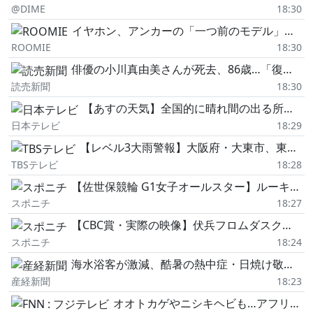
@DIME
18:30
イヤホン、アンカーの「一つ前のモデル」にして大正解!お手頃価格で最新より20時間も長く使えるんだ
ROOMIE
18:30
俳優の小川真由美さんが死去、86歳…「復讐するは我にあり」で日本アカデミー賞助演女優賞
読売新聞
18:30
【あすの天気】全国的に晴れ間の出る所多く 山沿い中心に午後はにわか雨や雷雨も
日本テレビ
18:29
【レベル3大雨警報】大阪府・大東市、東大阪市に発表 18:28時点
TBSテレビ
18:28
【佐世保競輪 G1女子オールスター】ルーキー決戦は川上いちごがV さすがの二枚腰でしのぎ切る
スポニチ
18:27
【CBC賞・実際の映像】伏兵フロムダスクが12番人気とは思えぬ完勝!
スポニチ
18:24
海水浴客が激減、酷暑の熱中症・日焼け敬遠 大阪「ぴちぴちビーチ」などで海開き見送り
産経新聞
18:23
オオトカゲやニシキヘビも…アフリカのジャングル等に生息する動物とのふれあいイベント 津の百貨店「松菱」で16日まで