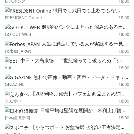
レスポンス
18:00
織田でも武田でも上杉でもない…信長より20年早く「最初の天下人」になった、教科書に載らない戦国武将の名前【豊臣兄弟!3選】
PRESIDENT Online
18:00
機能的パンツにまとった深みのあるオレンジ。幻のサンプルカラーをCCPが特別に復刻。
GO OUT WEB
18:00
人生に満足している人が実践する一見「退屈な」3つの習慣 心理学者が解説
Forbes JAPAN
18:00
中日・大島康徳、半世紀経っても破られぬ「シーズン代打本塁打7本」 試合出たさの“大風呂敷"から始まったプロ野球人生【あれから50年】
dot.
18:00
無料で画像・動画・音声・データ・ドキュメントなどあらゆるファイルを自分のローカルPC内で変換できるオープンソースのセルフホスト型ファイルコンバーター「Transmute」、ファイルサイズ制限や透かしの追加など一切なしでユーザー作成も可能
GIGAZINE
18:00
【2026年8月発売】パフェ新商品まとめ!スシロー「おいしーレモンの甘酸っぱパフェ」・タカノフルーツパーラー「ゴールデンパインのパフェ」など
えん食べ
18:00
日経平均は堅調な展開か、米利上げ観測の後退追い風 今週の市場・予定
日本経済新聞
18:00
【からつボート お盆特選~がばい王者決定戦~】安河内健 トップクラス4号機らしい足