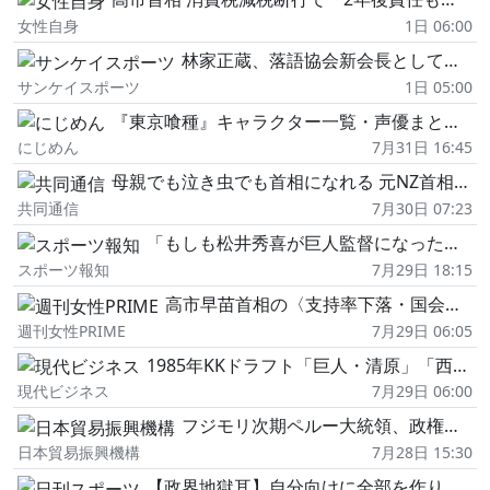
女性自身
1日 06:00
林家正蔵、落語協会新会長として「夏の寄り合い」に出席 〝
サンケイスポーツ
1日 05:00
『東京喰種』キャラクター一覧・声優まとめ 金木研からクインクス班まで徹底紹介【2026年最新】
にじめん
7月31日 16:45
母親でも泣き虫でも首相になれる 元NZ首相の希望あふれる回顧録
共同通信
7月30日 07:23
「もしも松井秀喜が巨人監督になったら」 髙橋尚成さんが宮本慎也さんと討論
スポーツ報知
7月29日 18:15
高市早苗首相の〈支持率下落・国会運営への強気発言〉が招いた国民不信、“師匠"安倍晋三元首相から倣えなかった“謙虚さ"の美徳
週刊女性PRIME
7月29日 06:05
1985年KKドラフト「巨人・清原」「西武・桑田」はあり得た…絶対匿名を条件に記者が明かした「もう一つのシナリオ」
現代ビジネス
7月29日 06:00
フジモリ次期ペルー大統領、政権発足に向け
日本貿易振興機構
7月28日 15:30
【政界地獄耳】自分向けに全部を作り変える首相のロ…