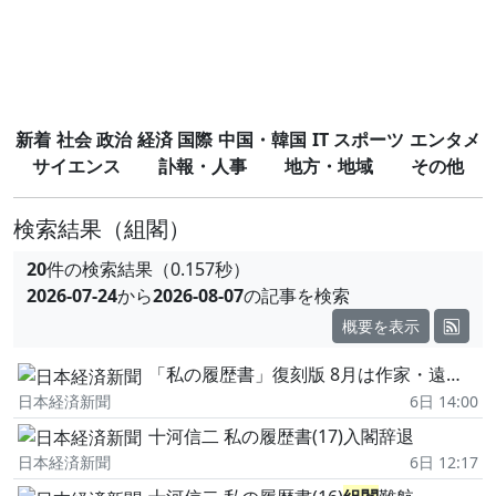
新着
社会
政治
経済
国際
中国・韓国
IT
スポーツ
エンタメ
サイエンス
訃報・人事
地方・地域
その他
検索結果
（組閣）
20
件の検索結果（0.157秒）
2026-07-24
から
2026-08-07
の記事を検索
概要を表示
「私の履歴書」復刻版 8月は作家・遠藤周作氏と「新幹線の父」十河信二氏
日本経済新聞
6日 14:00
十河信二 私の履歴書(17)入閣辞退
日本経済新聞
6日 12:17