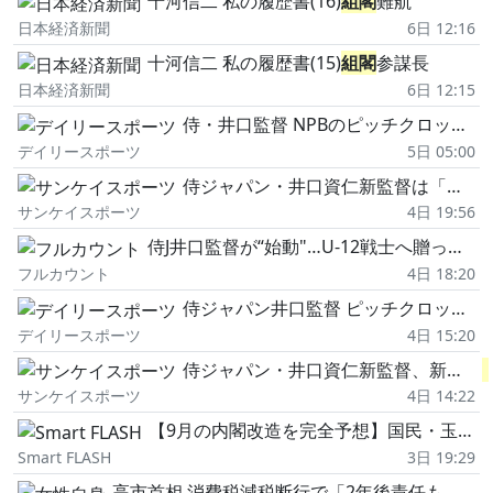
十河信二 私の履歴書(16)
組閣
難航
日本経済新聞
6日 12:16
十河信二 私の履歴書(15)
組閣
参謀長
日本経済新聞
6日 12:15
侍・井口監督 NPBのピッチクロック導入歓迎「やっぱり国際基準に合わせてやっていかないと」
デイリースポーツ
5日 05:00
侍ジャパン・井口資仁新監督は「ピッチクロック」を歓迎 「国際基準に合わせてやっていかないと」
サンケイスポーツ
4日 19:56
侍J井口監督が“始動"…U-12戦士へ贈ったメッセージ 短期間で戦う集団になる極意
フルカウント
4日 18:20
侍ジャパン井口監督 ピッチクロック導入決定を歓迎「なるべく早く選手たちが野球以外のことを考えないようになってくれれば」8月中の
デイリースポーツ
4日 15:20
侍ジャパン・井口資仁新監督、新たな
サンケイスポーツ
4日 14:22
【9月の内閣改造を完全予想】国民・玉木氏と維新・馬場氏がまさかの大抜擢…クビになるのは林芳正氏と小野田紀美氏
Smart FLASH
3日 19:29
高市首相 消費税減税断行で「2年後責任もって元に戻す」に透ける“長期政権"計画…ネット唖然も、