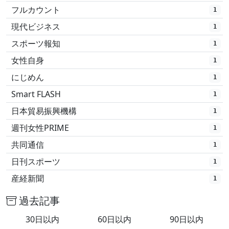
フルカウント
1
現代ビジネス
1
スポーツ報知
1
女性自身
1
にじめん
1
Smart FLASH
1
日本貿易振興機構
1
週刊女性PRIME
1
共同通信
1
日刊スポーツ
1
産経新聞
1
過去記事
30日以内
60日以内
90日以内