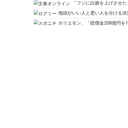
「フジに白旗を上げさせた」父の逮捕→20年後に“仇討ち"…
地頭がいい人と悪い人を分ける決定的な違い 仕事
ホリエモン、「賠償金208億円を18年かけて払い切