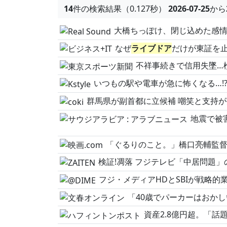
14
件の検索結果（0.127秒）
2026-07-25
から
大橋ちっぽけ、閉じ込めた感情の解放、向き合った“真の自
なぜ
ライブドア
だけが東証を止めた? 粉
不祥事続きで信用失墜…検察改革の
いつもの駅や電車が急に怖くなる…!?Z世代を中心に大ヒットの
群馬県が副首都に立候補 嘲笑と支持が交
地震で被害を受け
「ぐるりのこと。」橋口亮輔監督×木村多江×リリー・フランキー“同
検証!凋落 フジテレビ「中居問題」
フジ・メディアHDとSBIが戦略的業務提携に向
「40歳でパーカーはおかしい」→堀江貴文とひろゆきが返した“まっ
資産2.8億円超。「話題株には手を出すな」とい