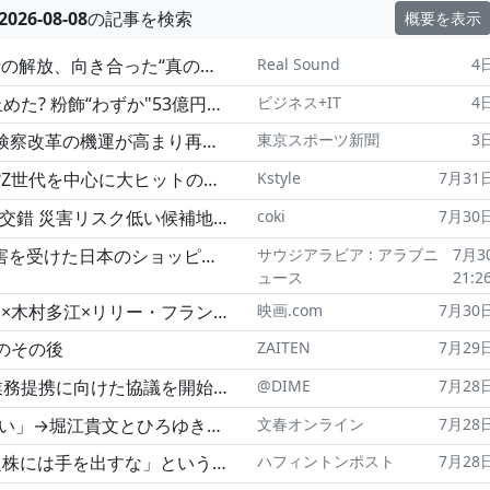
2026-08-08
の記事を検索
概要を表示
分" ワンマンツアー『aritei』に見た覚悟
Real Sound
4日
飾“わずか"53億円が重く見られた本当の理由
ビジネス+IT
4日
機運が高まり再び動きだした堀江貴文氏
東京スポーツ新聞
3日
韓国ホラー映画「怪速急行■■行き」試写レビュー
Kstyle
7月31日
錯 災害リスク低い候補地とは
coki
7月30日
た日本のショッピングモールから25匹の猫が脱出
サウジアラビア : アラブニ
7月3
ュース
21:2
窓会"インタビュー 18年醸成されたからこそ話せること
映画.com
7月30日
のその後
ZAITEN
7月29日
けた協議を開始、その狙いはどこにある?
@DIME
7月28日
とうな意見"とは…「パーカーおじさん論争」の先にあった意外な展開
文春オンライン
7月28日
う、長期株式投資さんが貫く「負けない投資」について聞いた。
ハフィントンポスト
7月28日