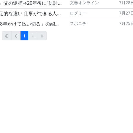
投資家・野村絢(38)が恐れられる理由「彼女は父親よりも…」
文春オンライン
7月28日
ができる人が無意識に行う“思考のクセ"
ログミー
7月27日
る」の紹介を訂正「18年もかけておらず」
スポニチ
7月25日
1